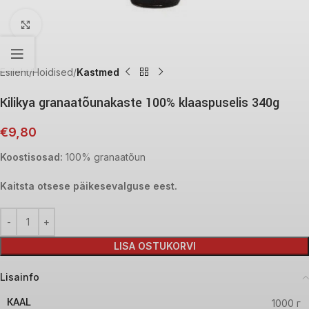
Click to enlarge
Esileht
Hoidised
Kastmed
Kilikya granaatõunakaste 100% klaaspuselis 340g
€
9,80
Koostisosad:
100% granaatõun
Kaitsta otsese päikesevalguse eest.
LISA OSTUKORVI
Lisainfo
KAAL
1000 г