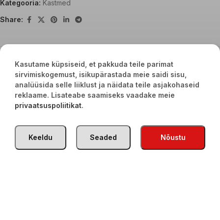
Kategooria:
Kastmed
Share:
Seotud tooted
Kasutame küpsiseid, et pakkuda teile parimat
sirvimiskogemust, isikupärastada meie saidi sisu,
analüüsida selle liiklust ja näidata teile asjakohaseid
-22%
reklaame. Lisateabe saamiseks vaadake meie
privaatsuspoliitikat
.
Keeldu
Seaded
Nõustu
Terav adžika seemnetega 500g
Ipek topelt kontsentreeritud
paprikapasta 650g