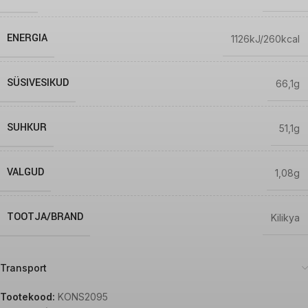
ENERGIA
1126kJ/260kcal
SÜSIVESIKUD
66,1g
SUHKUR
51,1g
VALGUD
1,08g
TOOTJA/BRAND
Kilikya
Transport
Tootekood:
KONS2095