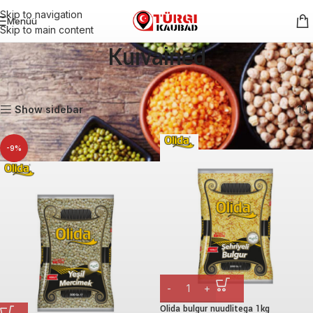
Skip to navigation
Menüü
Skip to main content
Kuivained
Esileht
Kuivained
Kuvatakse kõik 9 tulemust
Show sidebar
-9%
Olida bulgur nuudlitega 1kg