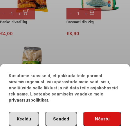
Panko riivsai1kg
Basmati riis 2kg
€
4,00
€
8,90
Kasutame küpsiseid, et pakkuda teile parimat
sirvimiskogemust, isikupärastada meie saidi sisu,
analüüsida selle liiklust ja näidata teile asjakohaseid
reklaame. Lisateabe saamiseks vaadake meie
privaatsuspoliitikat
.
Paneerimissegu 250g
€
0,80
Keeldu
Seaded
Nõustu
TÜRGI KAUBAD
2020