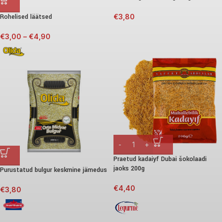
Rohelised läätsed
€
3,80
€
3,00
–
€
4,90
Praetud kadaiyf Dubai šokolaadi
jaoks 200g
Purustatud bulgur keskmine jämedus
€
4,40
€
3,80