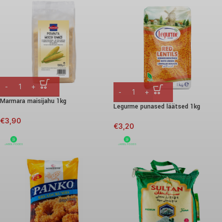
Marmara maisijahu 1kg
Legurme punased läätsed 1kg
€
3,90
€
3,20