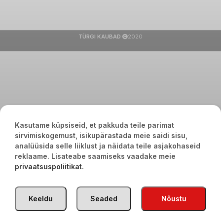
TÜRGI KAUBAD
2020
Kasutame küpsiseid, et pakkuda teile parimat
sirvimiskogemust, isikupärastada meie saidi sisu,
analüüsida selle liiklust ja näidata teile asjakohaseid
reklaame. Lisateabe saamiseks vaadake meie
privaatsuspoliitikat
.
Keeldu
Seaded
Nõustu