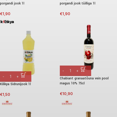
porgandi jook 1l
porgandi jook tšilliga 1l
€
1,90
€
1,90
Chabiant granaatõuna vein pool
magus 10% 75cl
Kilikya Sidrunijook 1l
€
10,90
€
1,50