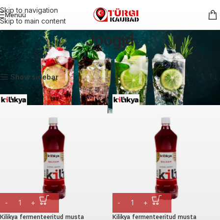
Skip to navigation
Menüü
Skip to main content
Joogid
Esileht
Joogid
Lehekülg 2
Näitan 13–14 tulemust 14-st
Show sidebar
Kilikya fermenteeritud musta
Kilikya fermenteeritud musta