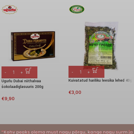
Kuivatatud hariliku leesika lehed 40g
Ugurlu Dubai niithalvaa
šokolaadiglasuuris 200g
€
3,00
€
9,90