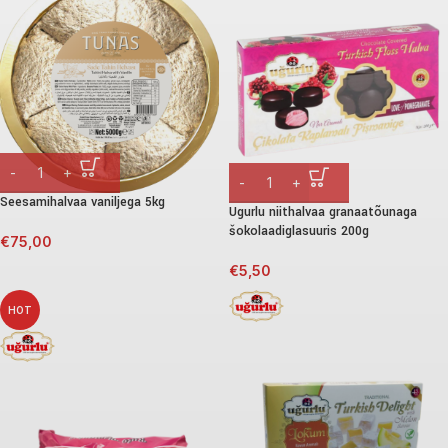
Seesamihalvaa vaniljega 5kg
Ugurlu niithalvaa granaatõunaga
šokolaadiglasuuris 200g
€
75,00
€
5,50
HOT