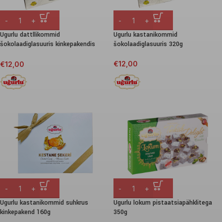
Ugurlu dattllikommid
Ugurlu kastanikommid
šokolaadiglasuuris kinkepakendis
šokolaadiglasuuris 320g
320g
€
12,00
€
12,00
Ugurlu kastanikommid suhkrus
Ugurlu lokum pistaatsiapähklitega
kinkepakend 160g
350g