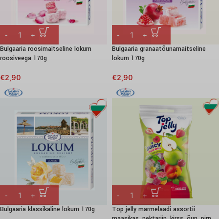
Bulgaaria roosimaitseline lokum
Bulgaaria granaatõunamaitseline
roosiveega 170g
lokum 170g
€
2,90
€
2,90
Bulgaaria klassikaline lokum 170g
Top jelly marmelaadi assortii
maasikas, nektariin, kirss, õun, pirn,