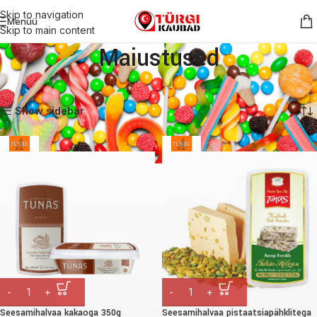
Skip to navigation
Menüü
Skip to main content
Maiustused
Esileht
Maiustused
Lehekülg 3
Näitan 25–27 tulemust 27-st
Show sidebar
Seesamihalvaa kakaoga 350g
Seesamihalvaa pistaatsiapähklitega