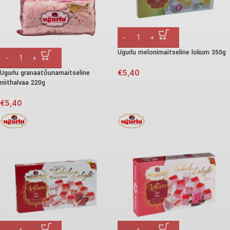
Ugurlu melonimaitseline lokum 350g
Ugurlu granaatõunamaitseline
€
5,40
niithalvaa 220g
€
5,40