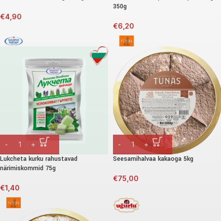
350g
€
4,90
€
6,20
Lukcheta kurku rahustavad
Seesamihalvaa kakaoga 5kg
närimiskommid 75g
€
75,00
€
1,40