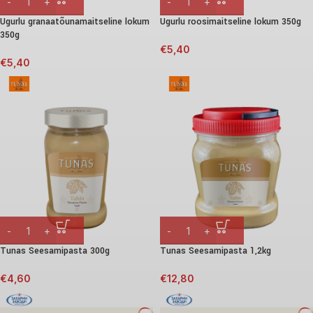
Ugurlu granaatõunamaitseline lokum
Ugurlu roosimaitseline lokum 350g
350g
€
5,40
€
5,40
Tunas Seesamipasta 300g
Tunas Seesamipasta 1,2kg
€
4,60
€
12,80