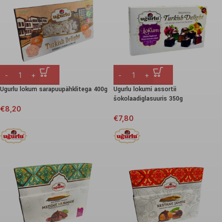
Ugurlu lokum sarapuupähklitega 400g
Ugurlu lokumi assortii
šokolaadiglasuuris 350g
€
8,20
€
7,80