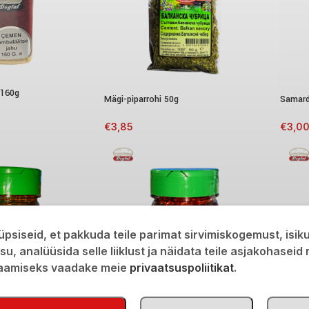
 160g
Mägi-piparrohi 50g
Samard
€
3,85
€
3,0
psiseid, et pakkuda teile parimat sirvimiskogemust, isi
isu, analüüsida selle liiklust ja näidata teile asjakohaseid
saamiseks vaadake meie
privaatsuspoliitikat
.