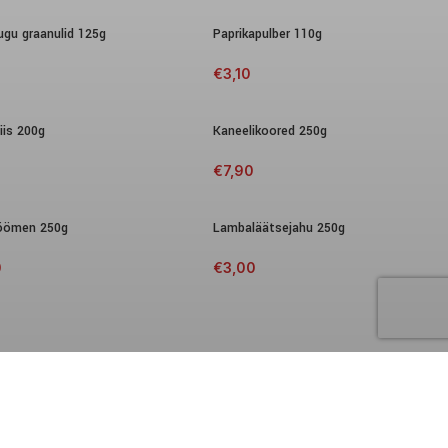
ugu graanulid 125g
Paprikapulber 110g
€
3,10
iis 200g
Kaneelikoored 250g
€
7,90
öömen 250g
Lambaläätsejahu 250g
0
€
3,00