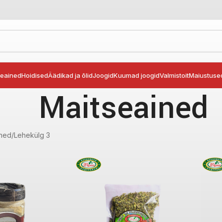
seained
Hoidised
Äädikad ja õlid
Joogid
Kuumad joogid
Valmistoit
Maiustuse
Maitseained
ined
Lehekülg 3