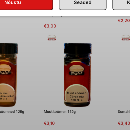
Nõustu
Seaded
K
hale 100g
Purustatud tšilli (Pul biber, Aleppo
Jahvat
biber) 100g
€
2,20
€
3,00
sköömned 125g
Mustköömen 130g
Sumah
€
3,10
€
3,4