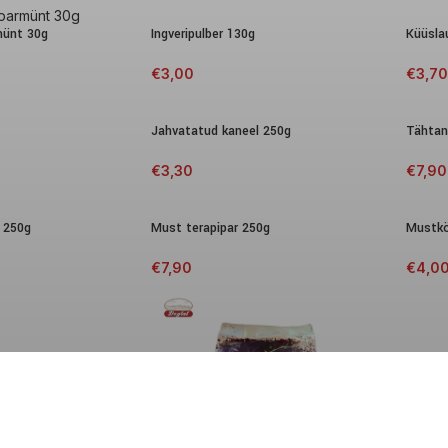
münt 30g
Ingveripulber 130g
Küüsla
€
3,00
€
3,70
Jahvatatud kaneel 250g
Tähtan
€
3,30
€
7,90
 250g
Must terapipar 250g
Mustk
€
7,90
€
4,0