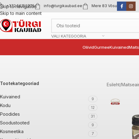
+372 56152775
info@turgikaubad.ee
Mere 83 Võsu
Skip to navigation
Skip to main content
VALI KATEGOORIA
Oliivid
Gurmee
Kuivained
Mait
Tootekategooriad
Esileht
Maitsea
Kuivained
9
Kodu
12
Poodides
31
Soodustooted
9
Kosmeetika
7