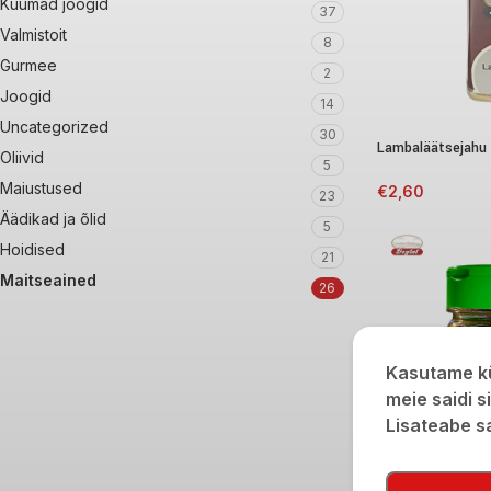
Kuumad joogid
37
Valmistoit
8
Gurmee
2
Joogid
14
Uncategorized
30
Lambaläätsejahu
Oliivid
5
Maiustused
€
2,60
23
Äädikad ja õlid
5
Hoidised
21
Maitseained
26
Kasutame kü
meie saidi s
Lisateabe 