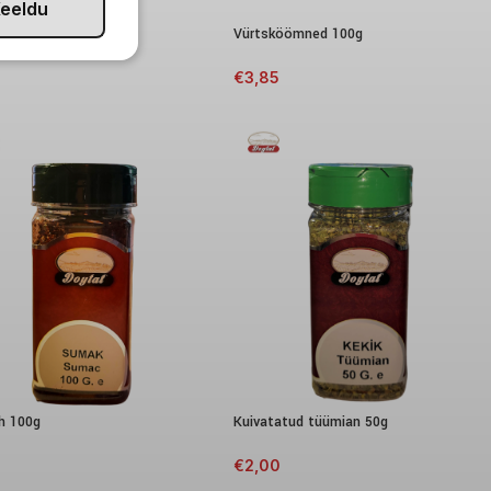
eeldu
atud koriander 125g
Vürtsköömned 100g
€
3,85
h 100g
Kuivatatud tüümian 50g
0
€
2,00