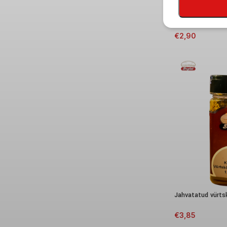
Maitseainesegu li
€
2,90
Jahvatatud vürt
€
3,85