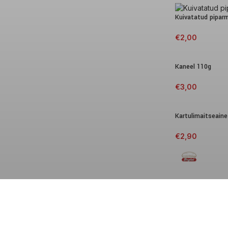
Kuivatatud pipar
€
2,00
Kaneel 110g
€
3,00
Kartulimaitseaine
€
2,90