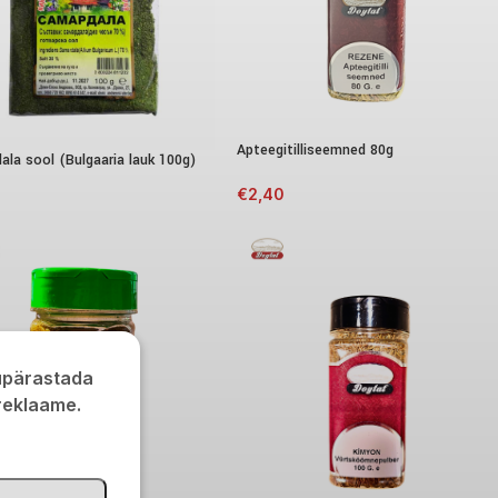
Apteegitilliseemned 80g
ala sool (Bulgaaria lauk 100g)
€
2,40
0
kupärastada
 reklaame.