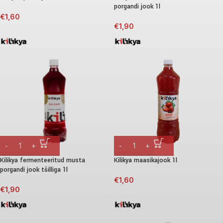
porgandi jook 1l
€
1,60
€
1,90
Kilikya fermenteeritud musta
Kilikya maasikajook 1l
porgandi jook tšilliga 1l
€
1,60
€
1,90