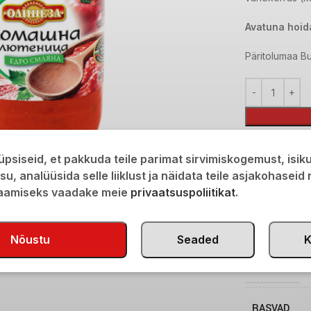
Avatuna hoid
Päritolumaa Bu
Lisainfo
psiseid, et pakkuda teile parimat sirvimiskogemust, isi
KAAL
isu, analüüsida selle liiklust ja näidata teile asjakohaseid
saamiseks vaadake meie
privaatsuspoliitikat
.
MÕÕTMED
Nõustu
Seaded
K
ENERGIA
RASVAD