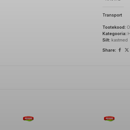
Transport
KÜLLASTUN
Tootekood:
O
Kategooria:
H
SÜSIVESIKU
Silt:
kastmed
Share:
SUHKUR
VALGUD
SOOL
TOOTJA/BR