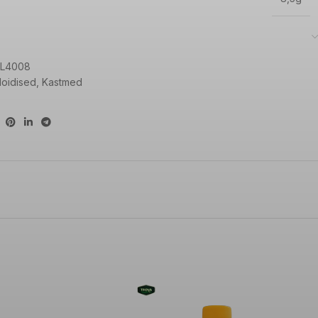
UD RASVAD
1g
L4008
oidised
,
Kastmed
D
14g
11g
1,9g
1,6g
AND
OLINESA PREMIUM LTD