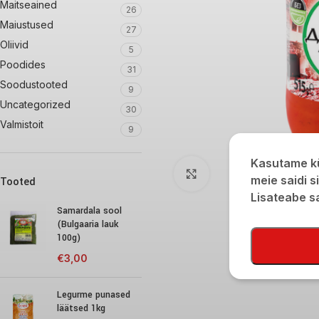
Maitseained
26
Maiustused
27
Oliivid
5
Poodides
31
Soodustooted
9
Uncategorized
30
Valmistoit
9
Kasutame kü
Click to enlarge
meie saidi s
Tooted
Lisateabe 
Samardala sool
(Bulgaaria lauk
100g)
€
3,00
Legurme punased
läätsed 1kg