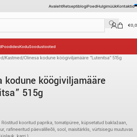
Avaleht
Retseptiblogi
Poed
Hulgimüük
Kontaktid
€
0,
d
Poodides
Kodu
Soodustooted
ed
Kastmed
Olinesa kodune köögiviljamääre “Lutenitsa” 515g
a kodune köögiviljamääre
itsa” 515g
:
Röstitud kooritud paprika, tomatipüree, küpsetatud baklažaan,
r, rafineeritud päevalilleõli, sool, maisitärklis, vürtsisegu muutuvas
üslauk, karri )