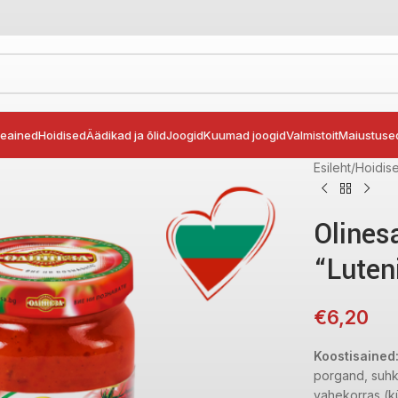
seained
Hoidised
Äädikad ja õlid
Joogid
Kuumad joogid
Valmistoit
Maiustuse
Esileht
Hoidis
Olines
“Luten
€
6,20
Koostisained
porgand, suhku
vahekorras (kü