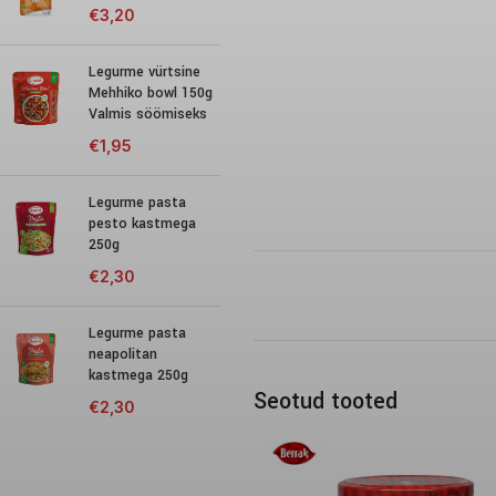
€
3,20
Legurme vürtsine
Mehhiko bowl 150g
Valmis söömiseks
€
1,95
Legurme pasta
pesto kastmega
250g
€
2,30
Legurme pasta
neapolitan
kastmega 250g
Seotud tooted
€
2,30