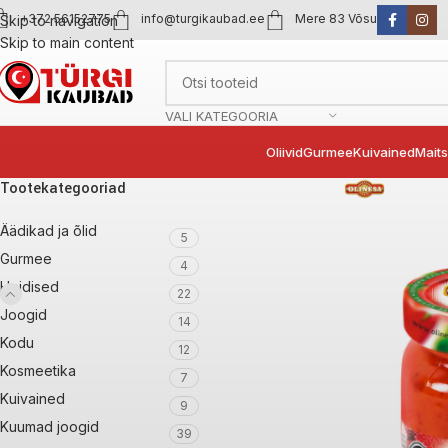
+372 56152775
info@turgikaubad.ee
Mere 83 Võsu
Skip to navigation
Skip to main content
VALI KATEGOORIA
Oliivid
Gurmee
Kuivained
Mait
Tootekategooriad
Äädikad ja õlid
5
Gurmee
4
Hoidised
22
Joogid
14
Kodu
12
Kosmeetika
7
Kuivained
9
Kuumad joogid
39