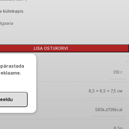
a külmkapis.
lgaaria
LISA OSTUKORVI
kupärastada
310 г
 reklaame.
8,5 × 8,5 × 7,5 см
eeldu
585kJ/136kcal
8,5g