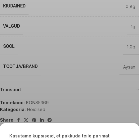
KIUDAINED
0,8g
VALGUD
1g
SOOL
1,0g
TOOTJA/BRAND
Aysan
Transport
Tootekood:
KONS5369
Kategooria:
Hoidised
Share:
Kasutame küpsiseid, et pakkuda teile parimat