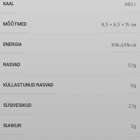
KAAL
680 г
MÕÕTMED
8,5 × 8,5 × 15 см
ENERGIA
89kJ/41kcal
RASVAD
0,1g
KÜLLASTUNUD RASVAD
0g
SÜSIVESIKUD
2,1g
SUHKUR
2g