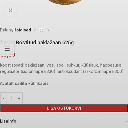
Click to enlarge
Esileht
Hoidised
Aysan Röstitud baklažaan 625g
€
3,60
Koostisosad: baklažaan, vesi, sool, suhkur, küüslauk, happesuse
regulaator (sidrunhape E330), antioksüdant (askorbiinhape E300).
Avatult säilita külmkapis.
LISA OSTUKORVI
Lisainfo