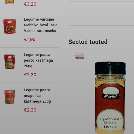
€
3,20
Legurme vürtsine
Mehhiko bowl 150g
Valmis söömiseks
€
1,95
Seotud tooted
Legurme pasta
pesto kastmega
250g
€
2,30
Legurme pasta
neapolitan
kastmega 250g
€
2,30