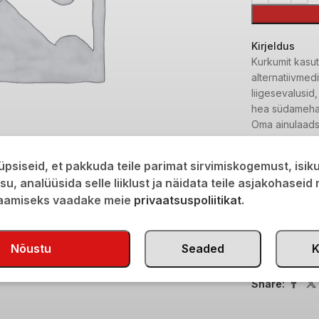
Kirjeldus
Kurkumit kasut
alternatiivmed
liigesevalusi
hea südamehai
Oma ainulaads
köögiviljaroog
Kurkum sobib hä
psiseid, et pakkuda teile parimat sirvimiskogemust, isi
baklažaaniga.
isu, analüüsida selle liiklust ja näidata teile asjakohaseid
Lisainfo
saamiseks vaadake meie
privaatsuspoliitikat
.
Transport
Tootekood:
M
Nõustu
Seaded
K
Kategooria:
M
Share: