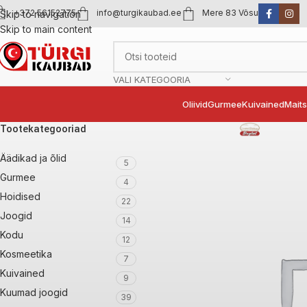
+372 56152775
info@turgikaubad.ee
Mere 83 Võsu
Skip to navigation
Skip to main content
VALI KATEGOORIA
Oliivid
Gurmee
Kuivained
Mait
Tootekategooriad
Äädikad ja õlid
5
Gurmee
4
Hoidised
22
Joogid
14
Kodu
12
Kosmeetika
7
Kuivained
9
Kuumad joogid
39