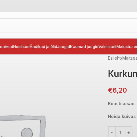
seained
Hoidised
Äädikad ja õlid
Joogid
Kuumad joogid
Valmistoit
Maiustuse
Esileht
Maitse
Kurku
€
6,20
Koostisosad
Hoida kuivas