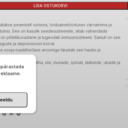
LISA OSTUKORVI
atakse peamiselt vürtsina, toiduainetööstuses värvainena ja
itsiinis. See on kasulik seedesüsteemile, aitab vähendada
d, on põletikuvastane ja tugevdab immuunsüsteemi. Samuti on see
guste ja depressiooni korral.
e sooja maalähedase aroomiga täiustab see hautisi ja
asid.
sti kala, liha, linnuliha, riisi, munade, spinati, läätsede, ubade ja
kupärastada
 reklaame.
AIT7010
eeldu
aitseained