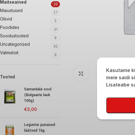
Maitseained
26
Maiustused
27
Oliivid
5
Poodides
31
Soodustooted
9
Uncategorized
30
Valmistoit
9
Kasutame kü
Click to enlarge
Tooted
meie saidi s
Lisateabe 
Samardala sool
(Bulgaaria lauk
100g)
€
3,00
Legurme punased
läätsed 1kg