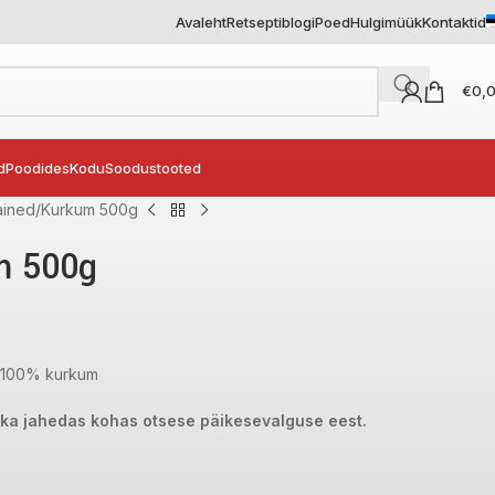
Avaleht
Retseptiblogi
Poed
Hulgimüük
Kontaktid
€
0,
d
Poodides
Kodu
Soodustooted
ained
Kurkum 500g
m 500g
:
100% kurkum
 ka jahedas kohas otsese päikesevalguse eest.