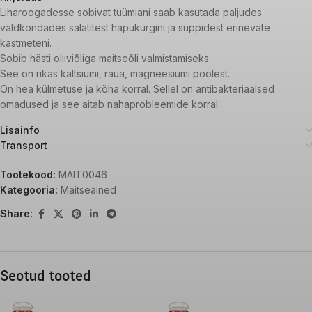
Liharoogadesse sobivat tüümiani saab kasutada paljudes
valdkondades salatitest hapukurgini ja suppidest erinevate
kastmeteni.
Sobib hästi oliiviõliga maitseõli valmistamiseks.
See on rikas kaltsiumi, raua, magneesiumi poolest.
On hea külmetuse ja köha korral. Sellel on antibakteriaalsed
omadused ja see aitab nahaprobleemide korral.
Lisainfo
Transport
Tootekood:
MAIT0046
Kategooria:
Maitseained
Share:
Seotud tooted