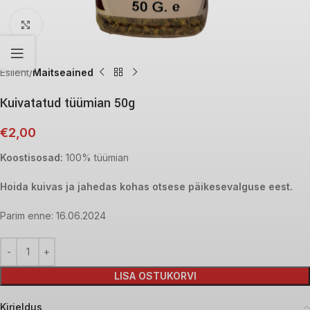
Click to enlarge
Esileht
Maitseained
Kuivatatud tüümian 50g
€
2,00
Koostisosad:
100% tüümian
Hoida kuivas ja jahedas kohas otsese päikesevalguse eest.
Parim enne: 16.06.2024
LISA OSTUKORVI
Kirjeldus