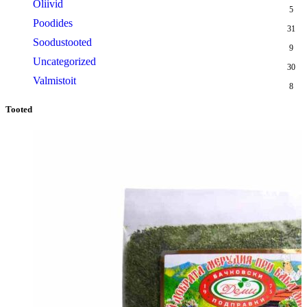
Oliivid
5
Poodides
31
Soodustooted
9
Uncategorized
30
Valmistoit
8
Tooted