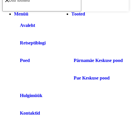
Menüü
Tooted
Avaleht
Retseptiblogi
Poed
Pärnamäe Keskuse pood
Pae Keskuse pood
Hulgimüük
Kontaktid