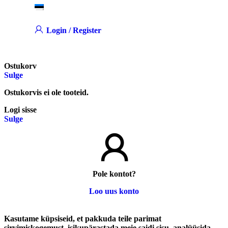
Login / Register
Ostukorv
Sulge
Ostukorvis ei ole tooteid.
Logi sisse
Sulge
Pole kontot?
Loo uus konto
Kasutame küpsiseid, et pakkuda teile parimat
sirvimiskogemust, isikupärastada meie saidi sisu, analüüsida