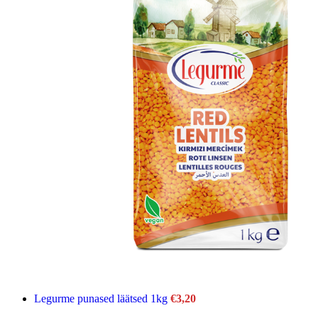
Legurme punased läätsed 1kg
€
3,20