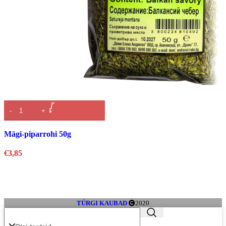
Kiirvaade
Mägi-piparrohi 50g
€
3,85
TÜRGI KAUBAD
2020