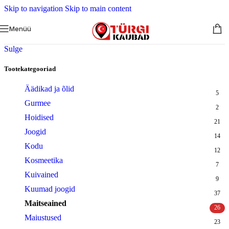
Skip to navigation
Skip to main content
Menüü
Sulge
Tootekategooriad
Äädikad ja õlid
5
Gurmee
2
Hoidised
21
Joogid
14
Kodu
12
Kosmeetika
7
Kuivained
9
Kuumad joogid
37
Maitseained
26
Maiustused
23