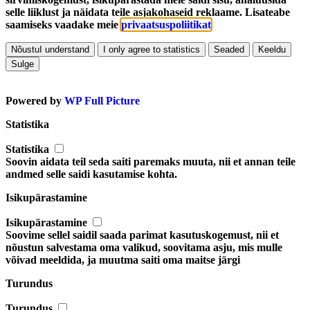
selle liiklust ja näidata teile asjakohaseid reklaame. Lisateabe
saamiseks vaadake meie
privaatsuspoliitikat
.
Nõustu
I understand
I only agree to statistics
Seaded
Keeldu
Sulge
Powered by
WP Full Picture
Statistika
Statistika
Soovin aidata teil seda saiti paremaks muuta, nii et annan teile
andmed selle saidi kasutamise kohta.
Isikupärastamine
Isikupärastamine
Soovime sellel saidil saada parimat kasutuskogemust, nii et
nõustun salvestama oma valikud, soovitama asju, mis mulle
võivad meeldida, ja muutma saiti oma maitse järgi
Turundus
Turundus