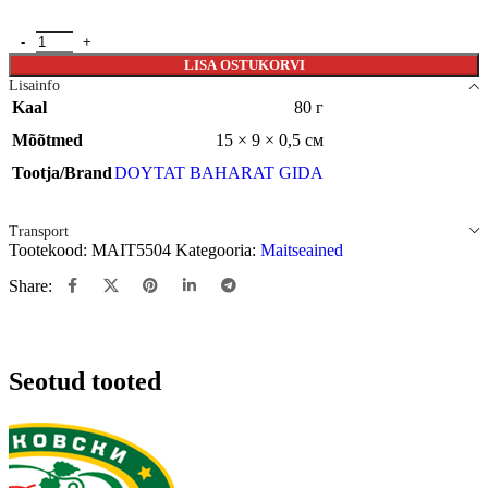
LISA OSTUKORVI
Lisainfo
Kaal
80 г
Mõõtmed
15 × 9 × 0,5 см
Tootja/Brand
DOYTAT BAHARAT GIDA
Transport
Tootekood:
MAIT5504
Kategooria:
Maitseained
Share:
Seotud tooted