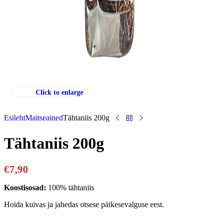
Click to enlarge
Esileht
Maitseained
Tähtaniis 200g
Tähtaniis 200g
€
7,90
Koostisosad:
100% tähtaniis
Hoida kuivas ja jahedas otsese päikesevalguse eest.