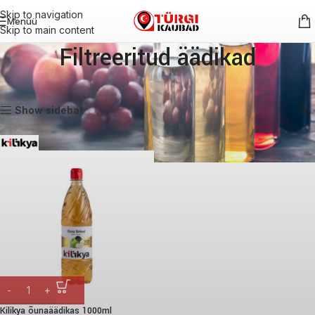
Skip to navigation
Menüü
Skip to main content
Filtreeritud äädikad
Esileht
Äädikad ja õlid
Filtreeritud äädikad
Näitan ainukest tulemust
Show sidebar
Kilikya õunaäädikas 1000ml