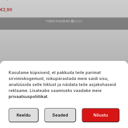
€
2,90
TÜRGI KAUBAD
2020
Kasutame küpsiseid, et pakkuda teile parimat
sirvimiskogemust, isikupärastada meie saidi sisu,
analüüsida selle liiklust ja näidata teile asjakohaseid
reklaame. Lisateabe saamiseks vaadake meie
privaatsuspoliitikat
.
Keeldu
Seaded
Nõustu