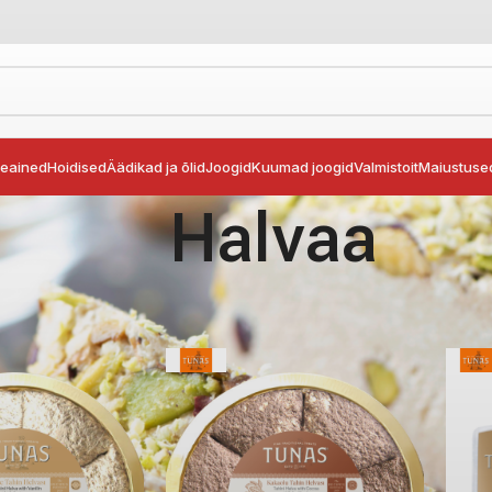
seained
Hoidised
Äädikad ja õlid
Joogid
Kuumad joogid
Valmistoit
Maiustuse
Halvaa
sed
Halvaa