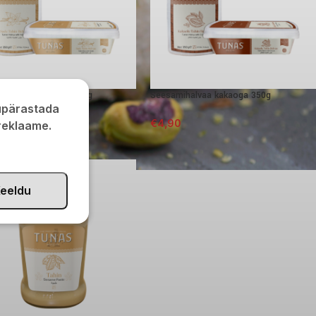
ihalvaa vaniljega 350g
Seesamihalvaa kakaoga 350g
kupärastada
0
€
4,90
 reklaame.
eeldu