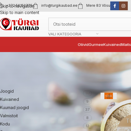
+372 56152775
info@turgikaubad.ee
Mere 83 Võsu
Skip to navigation
Skip to main content
VALI KATEGOORIA
Oliivid
Gurmee
Kuivained
Mait
Tootekategooriad
Esileht
Maiustu
Joogid
14
Kuivained
9
Kuumad joogid
37
Valmistoit
8
Kodu
12