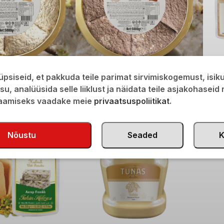
iljega 5kg
Seesamihalvaa kakaoga 5kg
Seesam
psiseid, et pakkuda teile parimat sirvimiskogemust, isi
€
75,00
€
4,9
isu, analüüsida selle liiklust ja näidata teile asjakohaseid
saamiseks vaadake meie
privaatsuspoliitikat
.
Nõustu
Seaded
K