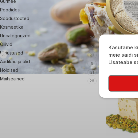
Gurmee
2
Poodides
31
Soodustooted
9
Kosmeetika
7
Uncategorized
30
Seesamihalvaa van
Oliivid
5
Kasutame kü
Maiustused
€
75,00
meie saidi s
23
Äädikad ja õlid
Lisateabe 
5
Hoidised
21
Maitseained
26