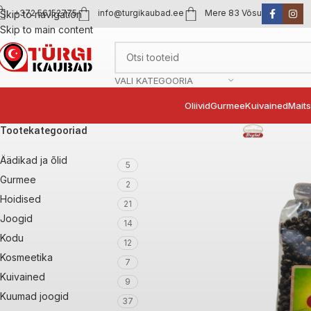
+372 56152775
info@turgikaubad.ee
Mere 83 Võsu
Skip to navigation
Skip to main content
VALI KATEGOORIA
Oliivid
Gurmee
Kuivained
Mait
Tootekategooriad
Äädikad ja õlid
5
Gurmee
2
Hoidised
21
Joogid
14
Kodu
12
Kosmeetika
7
Kuivained
9
Kuumad joogid
37