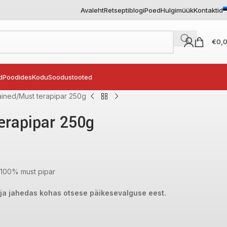
Avaleht
Retseptiblogi
Poed
Hulgimüük
Kontaktid
€
0,
d
Poodides
Kodu
Soodustooted
ained
Must terapipar 250g
erapipar 250g
100% must pipar
 ja jahedas kohas otsese päikesevalguse eest.