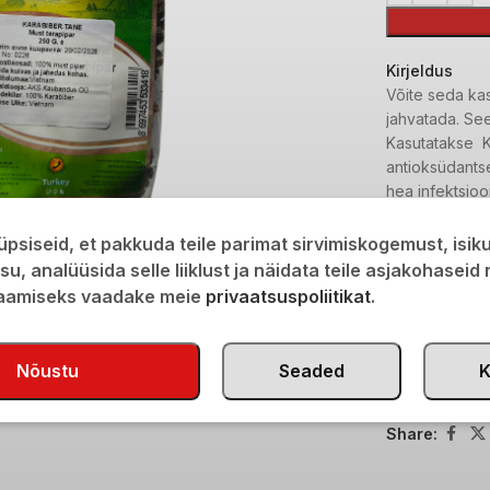
Kirjeldus
Võite seda kas
jahvatada. See
Kasutatakse Ka
antioksüdantse
hea infektsioo
soolehaiguste 
köha rahustav 
psiseid, et pakkuda teile parimat sirvimiskogemust, isi
isu, analüüsida selle liiklust ja näidata teile asjakohaseid
saamiseks vaadake meie
privaatsuspoliitikat
.
Lisainfo
Transport
Nõustu
Seaded
K
Tootekood:
M
Kategooria:
M
Share: