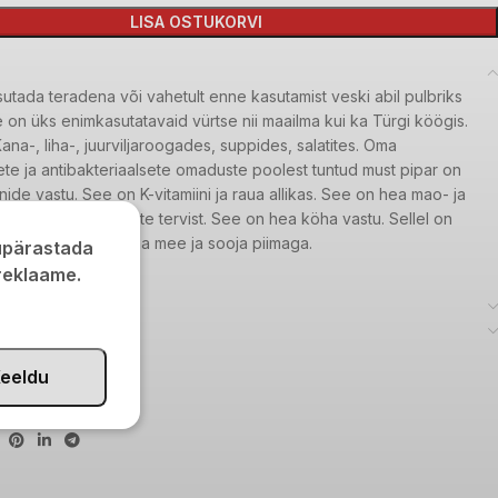
LISA OSTUKORVI
utada teradena või vahetult enne kasutamist veski abil pulbriks
 on üks enimkasutatavaid vürtse nii maailma kui ka Türgi köögis.
na-, liha-, juurviljaroogades, suppides, salatites. Oma
te ja antibakteriaalsete omaduste poolest tuntud must pipar on
nide vastu. See on K-vitamiini ja raua allikas. See on hea mao- ja
korral. Kaitseb juuste tervist. See on hea köha vastu. Sellel on
toime, eriti segatuna mee ja sooja piimaga.
kupärastada
 reklaame.
eeldu
AIT3418
aitseained