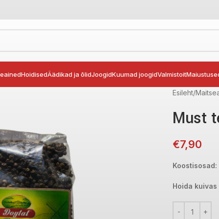
seained
Hoidised
Äädikad ja õlid
Joogid
Kuumad joogid
Valmistoit
Maiustuse
Esileht
Maitse
Must t
€
7,90
Koostisosad:
Hoida kuivas