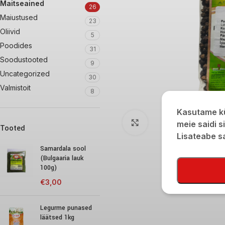
Maitseained
26
Maiustused
23
Oliivid
5
Poodides
31
Soodustooted
9
Uncategorized
30
Valmistoit
8
Kasutame kü
Click to enlarge
meie saidi s
Tooted
Lisateabe 
Samardala sool
(Bulgaaria lauk
100g)
€
3,00
Legurme punased
läätsed 1kg