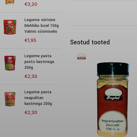
€
3,20
Legurme vürtsine
Mehhiko bowl 150g
Valmis söömiseks
€
1,95
Seotud tooted
Legurme pasta
pesto kastmega
250g
€
2,30
Legurme pasta
neapolitan
kastmega 250g
€
2,30