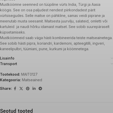
Mustköömne seemned on tüüpiline vürts India, Türgi ja Aasia
köögis. See on osa paljudest nendest piirkondadest pärit
vürtsisegudes. Selle maitse on pähkline, samas veidi piprane ja
meenutab musta seesamit. Maitsesta juurvilju, salateid, omletti või
kartuleid ja naudi hõrku idamaist maitset. See sobib suurepäraselt
küpsetamiseks.
Mustköömneid saab väga hästi kombineerida teiste maitseainetega.
See sobib hästi pipra, koriandri, kardemoni, apteegitilli, ingveri,
kaneelipulbri, tüümiani, pune, kurkumi ja köömnetega.
Lisainfo
Transport
Tootekood:
MAIT0127
Kategooria:
Maitseained
Share:
Seotud tooted