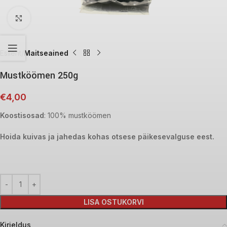
Click to enlarge
Esileht
Maitseained
Mustköömen 250g
€
4,00
Koostisosad
: 100% mustköömen
Hoida kuivas ja jahedas kohas otsese päikesevalguse eest.
LISA OSTUKORVI
Kirjeldus