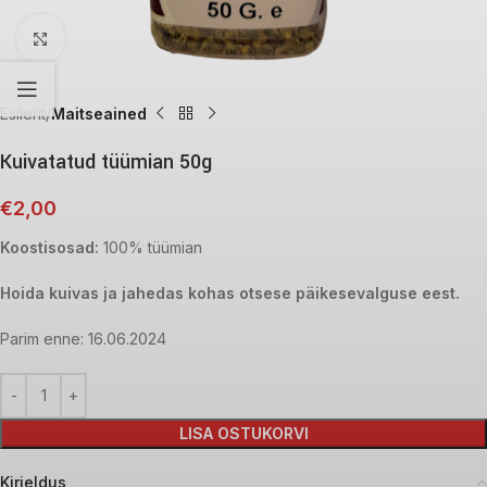
Click to enlarge
Esileht
Maitseained
Kuivatatud tüümian 50g
€
2,00
Koostisosad:
100% tüümian
Hoida kuivas ja jahedas kohas otsese päikesevalguse eest.
Parim enne: 16.06.2024
LISA OSTUKORVI
Kirjeldus