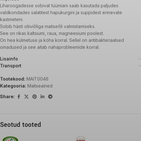
Liharoogadesse sobivat tüümiani saab kasutada paljudes
valdkondades salatitest hapukurgini ja suppidest erinevate
kastmeteni.
Sobib hästi oliiviõliga maitseõli valmistamiseks.
See on rikas kaltsiumi, raua, magneesiumi poolest.
On hea külmetuse ja köha korral. Sellel on antibakteriaalsed
omadused ja see aitab nahaprobleemide korral.
Lisainfo
Transport
Tootekood:
MAIT0046
Kategooria:
Maitseained
Share:
Seotud tooted