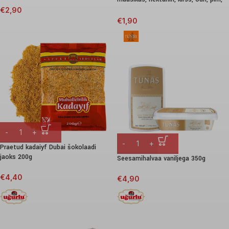
180g
€
2,90
€
1,90
Praetud kadaiyf Dubai šokolaadi
jaoks 200g
Seesamihalvaa vaniljega 350g
€
4,40
€
4,90