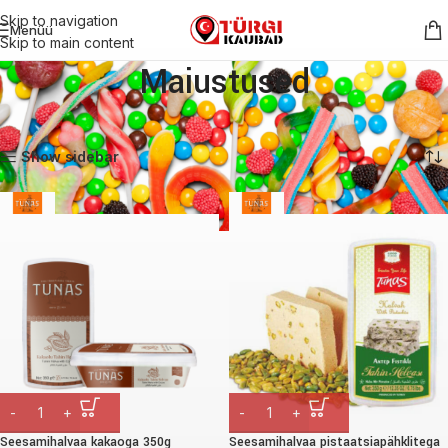
Skip to navigation
Menüü
Skip to main content
Maiustused
Esileht
Maiustused
Lehekülg 3
Näitan 25–27 tulemust 27-st
Show sidebar
Seesamihalvaa kakaoga 350g
Seesamihalvaa pistaatsiapähklitega