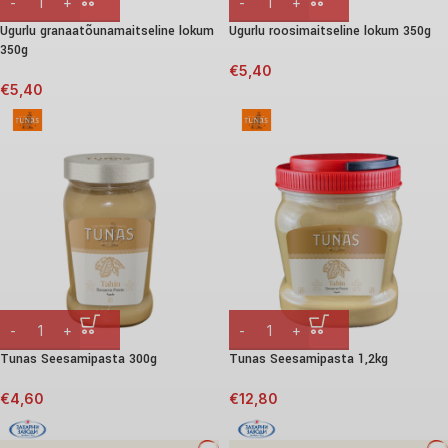
Ugurlu granaatõunamaitseline lokum
Ugurlu roosimaitseline lokum 350g
350g
€
5,40
€
5,40
Tunas Seesamipasta 300g
Tunas Seesamipasta 1,2kg
€
4,60
€
12,80