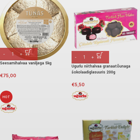
Seesamihalvaa vaniljega 5kg
Ugurlu niithalvaa granaatõunaga
šokolaadiglasuuris 200g
€
75,00
€
5,50
HOT