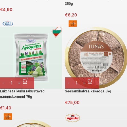
350g
€
4,90
€
6,20
Lukcheta kurku rahustavad
Seesamihalvaa kakaoga 5kg
närimiskommid 75g
€
75,00
€
1,40