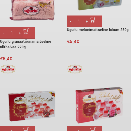
Ugurlu melonimaitseline lokum 350g
Ugurlu granaatõunamaitseline
€
5,40
niithalvaa 220g
€
5,40