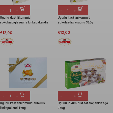
Ugurlu dattllikommid
Ugurlu kastanikommid
šokolaadiglasuuris kinkepakendis
šokolaadiglasuuris 320g
320g
€
12,00
€
12,00
Ugurlu kastanikommid suhkrus
Ugurlu lokum pistaatsiapähklitega
kinkepakend 160g
350g