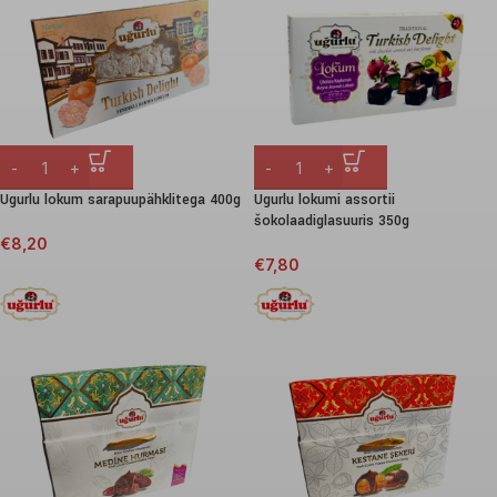
Ugurlu lokum sarapuupähklitega 400g
Ugurlu lokumi assortii
šokolaadiglasuuris 350g
€
8,20
€
7,80