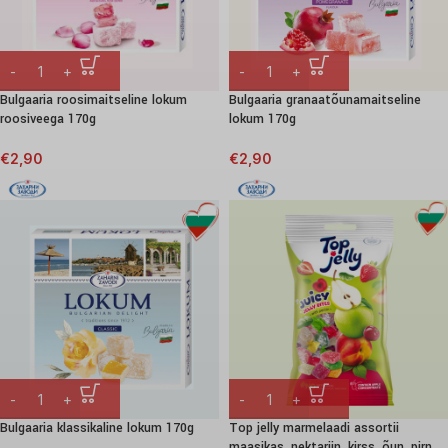
Bulgaaria roosimaitseline lokum
Bulgaaria granaatõunamaitseline
roosiveega 170g
lokum 170g
€
2,90
€
2,90
Bulgaaria klassikaline lokum 170g
Top jelly marmelaadi assortii
maasikas, nektariin, kirss, õun, pirn,