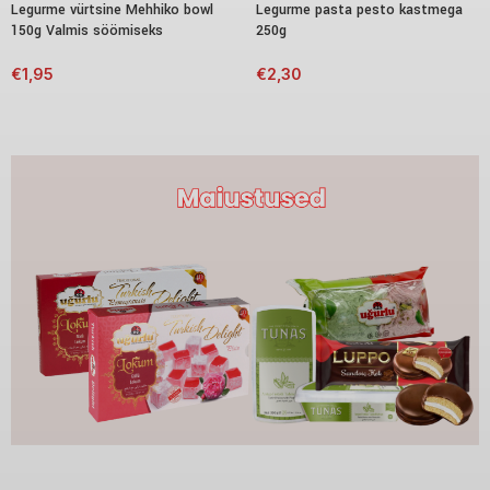
Legurme vürtsine Mehhiko bowl
Legurme pasta pesto kastmega
150g Valmis söömiseks
250g
€
1,95
€
2,30