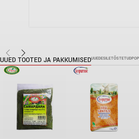
UUED TOOTED JA PAKKUMISED
UUED
ESILETÕSTETUD
PO