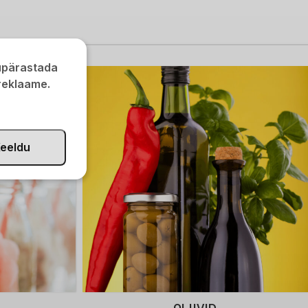
kupärastada
 reklaame.
POODI
eeldu