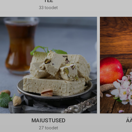
TEE
33 toodet
MAIUSTUSED
Ä
27 toodet