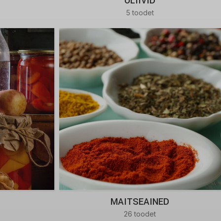
OLIIVID
5 toodet
MAITSEAINED
26 toodet