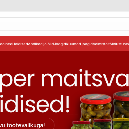
seained
Hoidised
Äädikad ja õlid
Joogid
Kuumad joogid
Valmistoit
Maiustuse
per maitsv
idised!
vu tootevalikuga!