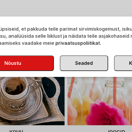
psiseid, et pakkuda teile parimat sirvimiskogemust, isi
isu, analüüsida selle liiklust ja näidata teile asjakohaseid
saamiseks vaadake meie
privaatsuspoliitikat
.
POODI
Nõustu
Seaded
K