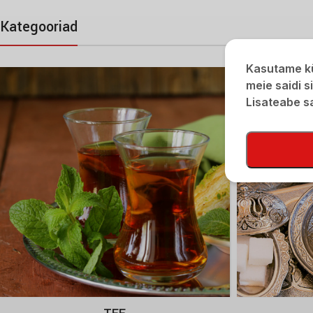
POODI
Kategooriad
Kasutame kü
meie saidi s
Lisateabe 