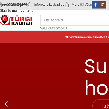
+372 56152775
info@turgikaubad.ee
Mere 83 Võsu
Skip to navigation
Skip to main content
VALI KATEGOORIA
Oliivid
Gurmee
Kuivained
Mait
Su
ho
Tut