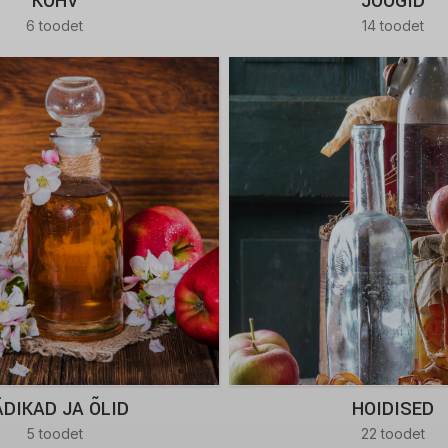
KOHV
JOOGID
6 toodet
14 toodet
ÄDIKAD JA ÕLID
HOIDISED
5 toodet
22 toodet