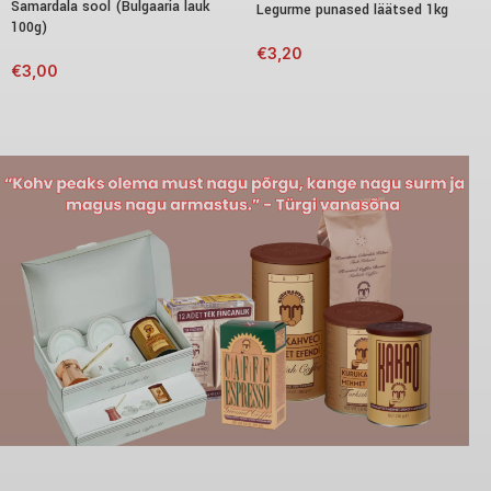
Samardala sool (Bulgaaria lauk
Legurme punased läätsed 1kg
100g)
€
3,20
€
3,00