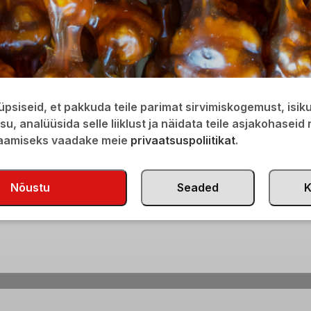
psiseid, et pakkuda teile parimat sirvimiskogemust, isi
isu, analüüsida selle liiklust ja näidata teile asjakohaseid
saamiseks vaadake meie
privaatsuspoliitikat
.
Nõustu
Seaded
K