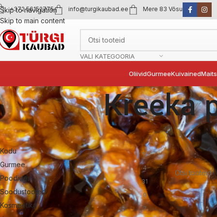
+372 56152775
info@turgikaubad.ee
Mere 83 Võsu
Skip to navigation
Skip to main content
VALI KATEGOORIA
Oliivid
Gurmee
Kuivained
Mait
Kreeka p
Tootekategooriad
Esileht
Maiustu
Kodu
12
Sinu valikutele 
Gurmee
4
Poodides
31
Soodustooted
9
Kosmeetika
7