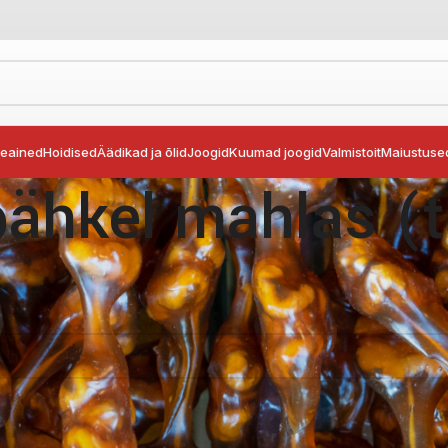
seained
Hoidised
Äädikad ja õlid
Joogid
Kuumad joogid
Valmistoit
Maiustuse
ähkel mahlas (t
sed
Kreeka pähkel mahlas (tšurtšhela)
vastavaid tooteid ei leidu.