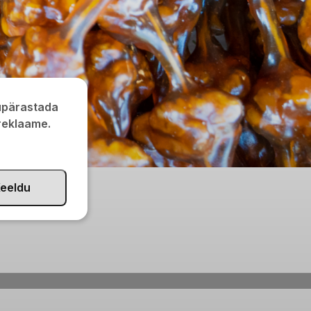
kupärastada
 reklaame.
eeldu