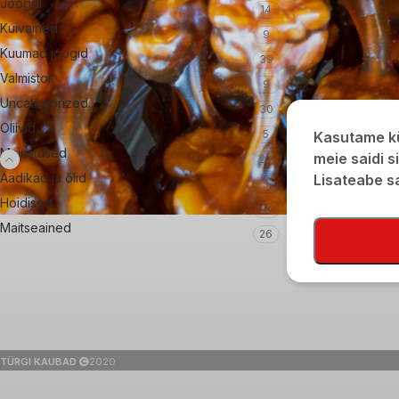
Joogid
14
Kuivained
9
Kuumad joogid
39
Valmistoit
9
Uncategorized
30
Oliivid
5
Kasutame kü
Maiustused
meie saidi s
27
Äädikad ja õlid
Lisateabe 
5
Hoidised
22
Maitseained
26
TÜRGI KAUBAD
2020