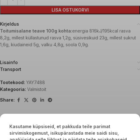
LISA OSTUKORVI
Kirjeldus
Toitumisalane teave 100g kohta:
energia 816kJ/195kcal rasva
8,2g, millest küllastunud rasva 1,2g, süsivesikuid 23g, millest sukrut
1,6g, kiudaineid 5g, valku 4,8g, soola 0,9g.
Lisainfo
Transport
Tootekood:
YAY7488
Kategooria:
Valmistoit
Share:
Seotud tooted
Kasutame küpsiseid, et pakkuda teile parimat
sirvimiskogemust, isikupärastada meie saidi sisu,
analüüsida selle liiklust ja näidata teile asjakohaseid