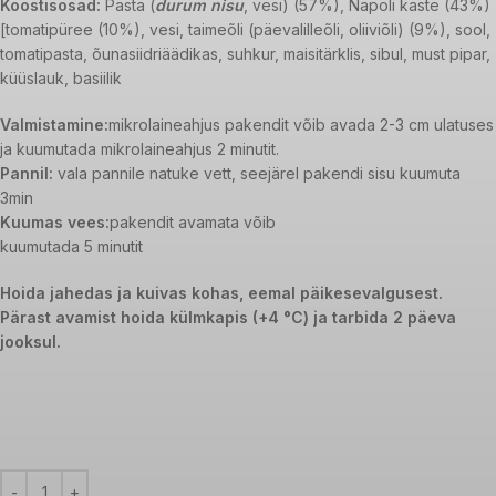
Koostisosad:
Pasta (
durum nisu
, vesi) (57%), Napoli kaste (43%)
[tomatipüree (10%), vesi, taimeõli (päevalilleõli, oliiviõli) (9%), sool,
tomatipasta, õunasiidriäädikas, suhkur, maisitärklis, sibul, must pipar,
küüslauk, basiilik
Valmistamine:
mikrolaineahjus pakendit võib avada 2-3 cm ulatuses
ja kuumutada mikrolaineahjus 2 minutit.
Pannil:
vala pannile natuke vett, seejärel pakendi sisu kuumuta
3min
Kuumas vees:
pakendit avamata võib
kuumutada 5 minutit
Hoida jahedas ja kuivas kohas, eemal päikesevalgusest.
Pärast avamist hoida külmkapis
(+4 °C) ja tarbida 2 päeva
jooksul.