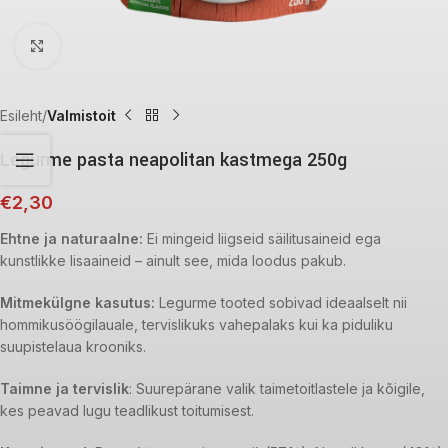
Click to enlarge
Esileht
Valmistoit
Legurme pasta neapolitan kastmega 250g
€
2,30
Ehtne ja naturaalne:
Ei mingeid liigseid säilitusaineid ega
kunstlikke lisaaineid – ainult see, mida loodus pakub.
Mitmekülgne kasutus:
Legurme tooted sobivad ideaalselt nii
hommikusöögilauale, tervislikuks vahepalaks kui ka piduliku
suupistelaua krooniks.
Taimne ja tervislik
: Suurepärane valik taimetoitlastele ja kõigile,
kes peavad lugu teadlikust toitumisest.