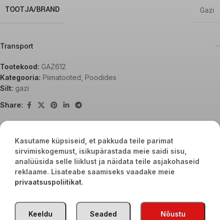
TOOTJA/BRAND
Gazi
Transport
Tootekood:
GAZ612
Kategooria:
Piimatooted
,
Poodides
Silt:
gazi
Share:
Kasutame küpsiseid, et pakkuda teile parimat
Seotud tooted
sirvimiskogemust, isikupärastada meie saidi sisu,
analüüsida selle liiklust ja näidata teile asjakohaseid
reklaame. Lisateabe saamiseks vaadake meie
privaatsuspoliitikat
.
Keeldu
Seaded
Nõustu