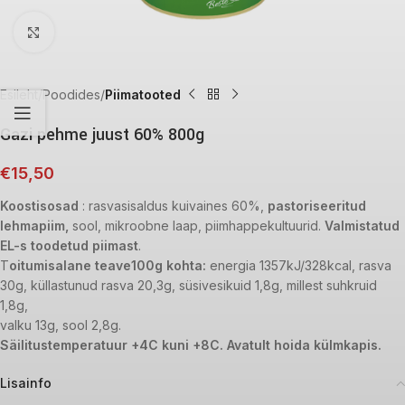
Click to enlarge
Esileht
Poodides
Piimatooted
Gazi pehme juust 60% 800g
€
15,50
Koostisosad
: rasvasisaldus kuivaines 60%,
pastoriseeritud
lehmapiim,
sool, mikroobne laap, piimhappekultuurid.
Valmistatud
EL-s toodetud piimast
.
T
oitumisalane teave100g kohta:
energia 1357kJ/328kcal, rasva
30g, küllastunud rasva 20,3g, süsivesikuid 1,8g, millest suhkruid
1,8g,
valku 13g, sool 2,8g.
Säilitustemperatuur +4C kuni +8C. Avatult hoida külmkapis.
Lisainfo