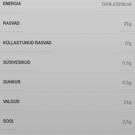
ENERGIA
1341kJ/320kcal
RASVAD
25g
KÜLLASTUNUD RASVAD
17g
SÜSIVESIKUD
0,5g
SUHKUR
0,5g
VALGUD
24g
SOOL
2,5g