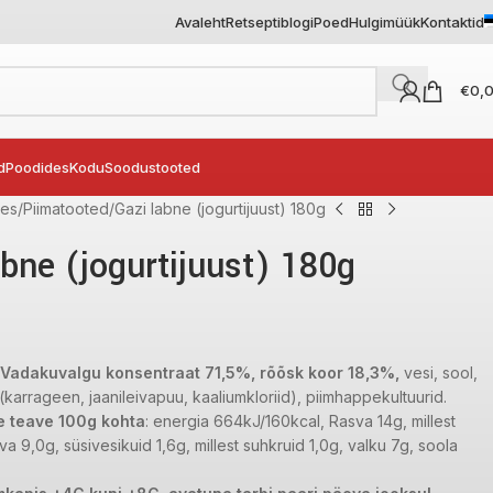
Avaleht
Retseptiblogi
Poed
Hulgimüük
Kontaktid
€
0,
d
Poodides
Kodu
Soodustooted
des
Piimatooted
Gazi labne (jogurtijuust) 180g
abne (jogurtijuust) 180g
 Vadakuvalgu konsentraat 71,5%, rõõsk koor 18,3%,
vesi, sool,
d (karrageen, jaanileivapuu, kaaliumkloriid), piimhappekultuurid.
e teave 100g kohta
: energia 664kJ/160kcal, Rasva 14g, millest
va 9,0g, süsivesikuid 1,6g, millest suhkruid 1,0g, valku 7g, soola