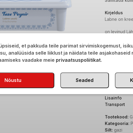
Säilitada kül
Kirjeldus
Labne on kreem
on levinud Läh
tavaliselt pii
psiseid, et pakkuda teile parimat sirvimiskogemust, isi
isu, analüüsida selle liiklust ja näidata teile asjakohaseid
saavutada pak
saamiseks vaadake meie
privaatsuspoliitikat
.
iseloomustab 
Nõustu
Seaded
K
valmistamismee
leivakatt ena,
Lisainfo
Transport
suurepärane k
Tootekood:
G
Kategooria:
P
Silt:
gazi