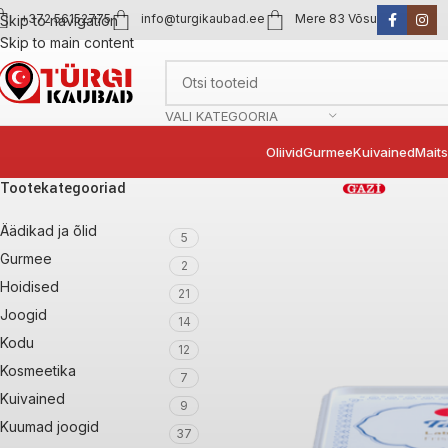
+372 56152775
info@turgikaubad.ee
Mere 83 Võsu
Skip to navigation
Skip to main content
VALI KATEGOORIA
Oliivid
Gurmee
Kuivained
Mait
Tootekategooriad
Äädikad ja õlid
5
Gurmee
2
Hoidised
21
Joogid
14
Kodu
12
Kosmeetika
7
Kuivained
9
Kuumad joogid
37