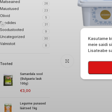
Maitseained
26
Maiustused
23
Oliivid
5
Poodides
31
Soodustooted
9
Uncategorized
Kasutame kü
30
Valmistoit
meie saidi s
8
Lisateabe 
Click to enlarge
Tooted
Samardala sool
(Bulgaaria lauk
100g)
€
3,00
Legurme punased
läätsed 1kg