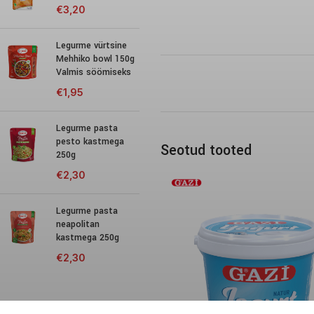
€
3,20
Legurme vürtsine
Mehhiko bowl 150g
Valmis söömiseks
€
1,95
Legurme pasta
pesto kastmega
Seotud tooted
250g
€
2,30
Legurme pasta
neapolitan
kastmega 250g
€
2,30