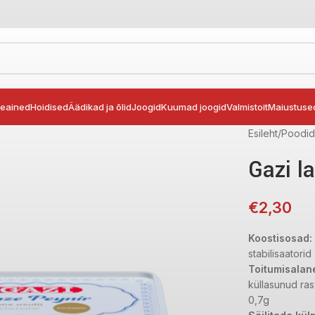
seained
Hoidised
Äädikad ja õlid
Joogid
Kuumad joogid
Valmistoit
Maiustuse
Esileht
Poodi
Gazi l
€
2,30
Koostisosad:
stabilisaatori
Toitumisalan
küllasunud ras
0,7g