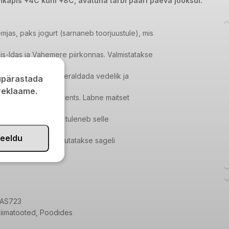
mkapis +4C kuni +8C, avatuna tarbi paari päeva jooksul.
jas, paks jogurt (sarnaneb toorjuustule), mis
is-Idas ja Vahemere piirkonnas. Valmistatakse
ma kurnamise teel, et eraldada vedelik ja
kupärastada
 reklaame.
s, kreemjas konsistents. Labne maitset
kerge hapusus, mis tuleneb selle
eeldu
todist. Labne’t kasutatakse sageli
 salati tes või dipikastmena, samuti on see
oosti sosa mitmesugustes roogades.
AS723
iimatooted
,
Poodides