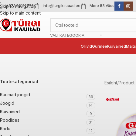
+372 56152775
info@turgikaubad.ee
Mere 83 Võsu
Skip to navigation
Skip to main content
VALI KATEGOORIA
Oliivid
Gurmee
Kuivained
Mait
Tootekategooriad
Esileht
Product 
Kuumad joogid
39
Joogid
14
Kuivained
9
Poodides
31
Kodu
12