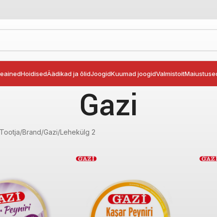
seained
Hoidised
Äädikad ja õlid
Joogid
Kuumad joogid
Valmistoit
Maiustuse
Gazi
Tootja/Brand
Gazi
Lehekülg 2