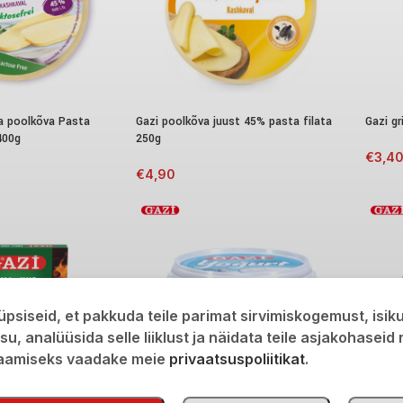
a poolkõva Pasta
Gazi poolkõva juust 45% pasta filata
Gazi gr
400g
250g
€
3,4
€
4,90
psiseid, et pakkuda teile parimat sirvimiskogemust, isi
isu, analüüsida selle liiklust ja näidata teile asjakohaseid
saamiseks vaadake meie
privaatsuspoliitikat
.