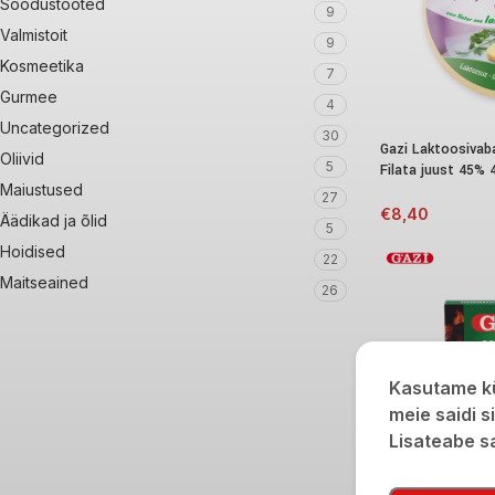
Soodustooted
9
Valmistoit
9
Kosmeetika
7
Gurmee
4
Uncategorized
30
Gazi Laktoosivab
Oliivid
5
Filata juust 45% 
Maiustused
27
€
8,40
Äädikad ja õlid
5
Hoidised
22
Maitseained
26
Kasutame kü
meie saidi s
Lisateabe 