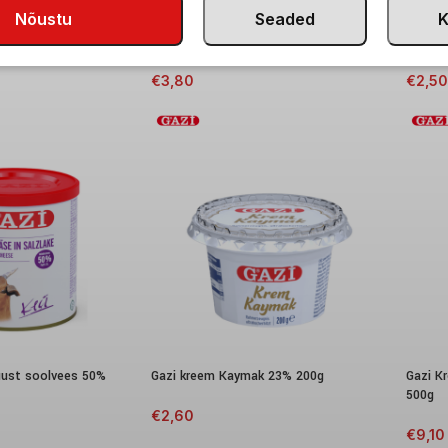
Nõustu
Seaded
K
tidega 200g
Gazi jogurt 3,5% 1kg
Gazi K
€
3,80
€
2,50
juust soolvees 50%
Gazi kreem Kaymak 23% 200g
Gazi K
500g
€
2,60
€
9,10