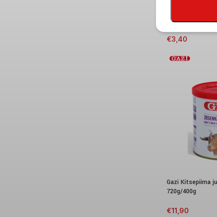
Gazi grilljuust ür
€
3,40
Gazi Kitsepiima 
720g/400g
€
11,90