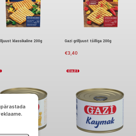
illjuust klassikaline 200g
Gazi grilljuust tšilliga 200g
0
€
3,40
kupärastada
 reklaame.