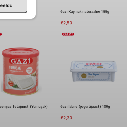
eeldu
aymak meega 155g
Gazi Kaymak naturaalne 155g
€
2,50
reemjas fetajuust (Yumuşak)
Gazi labne (jogurtijuust) 180g
€
2,30