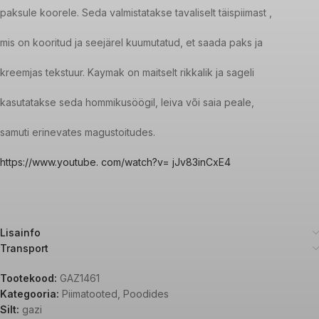
paksule koorele. Seda valmistatakse tavaliselt täispiimast ,
mis on kooritud ja seejärel kuumutatud, et saada paks ja
kreemjas tekstuur. Kaymak on maitselt rikkalik ja sageli
kasutatakse seda hommikusöögil, leiva või saia peale,
samuti erinevates magustoitudes.
https://www.youtube. com/watch?v= jJv83inCxE4
Lisainfo
Transport
Tootekood:
GAZ1461
Kategooria:
Piimatooted
,
Poodides
Silt:
gazi