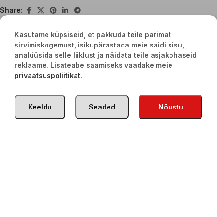
Share:
Kasutame küpsiseid, et pakkuda teile parimat
sirvimiskogemust, isikupärastada meie saidi sisu,
Seotud tooted
analüüsida selle liiklust ja näidata teile asjakohaseid
reklaame. Lisateabe saamiseks vaadake meie
privaatsuspoliitikat
.
Keeldu
Seaded
Nõustu
Gazi poolkõva juust 45% pasta
Gazi jogurt 3,5% 1kg
filata 250g
€
3,80