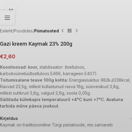
Click to enlarge
Esileht
Poodides
Piimatooted
Gazi kreem Kaymak 23% 200g
€
2,60
Koostisosad: koor,
stabilisaator: (tselluloos,
karboksümetüültselluloos E466, karrageen E407).
Toitumisalane teave 100g kohta:
Energiasisaldus 982kJ/238kcal,
Rasvad 23,5g, millest küllastunud rasva 16g, süsivesikud 3,8g,
millest suhkrud 3,8g, valgud 2,6g, soola 0,05g.
Säilitada külmkapis temperatuuril +4°C kuni +7°C. Avatuna
tarbida mõne päeva jooksul.
Kirjeldus
Kaymak on traditsiooniline Türgi piimatoode, mis sarnaneb