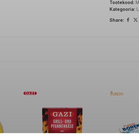
Tootekood:
M
Kategooria:
L
VALGUD
Share:
SOOL
TOOTJA/BR