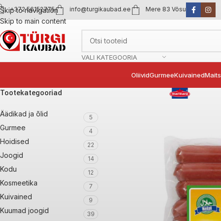
+372 56152775
info@turgikaubad.ee
Mere 83 Võsu
Skip to navigation
Skip to main content
VALI KATEGOORIA
Oliivid
Gurmee
Kuivained
Mait
Tootekategooriad
Äädikad ja õlid
5
Gurmee
4
Hoidised
22
Joogid
14
Kodu
12
Kosmeetika
7
Kuivained
9
Kuumad joogid
39