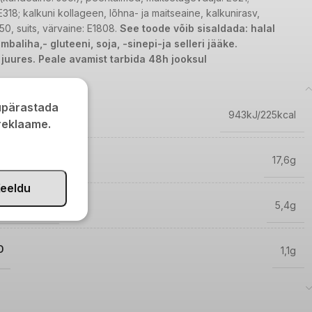
E318; kalkuni kollageen, lõhna- ja maitseaine, kalkunirasv,
250, suits, värvaine: E1808.
See toode võib sisaldada: halal
ambaliha,- gluteeni, soja, -sinepi-ja selleri jääke.
 juures. Peale avamist tarbida 48h jooksul
kupärastada
943kJ/225kcal
 reklaame.
17,6g
eeldu
UD RASVAD
5,4g
D
1,1g
0,5g