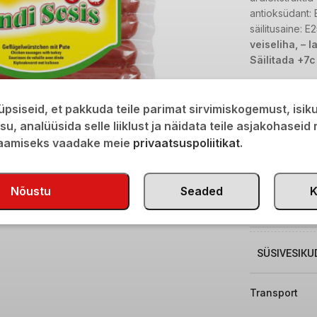
antioksüdant: 
säilitusaine: E
veiseliha, – l
Säilitada +7c
Lisainfo
psiseid, et pakkuda teile parimat sirvimiskogemust, isi
ENERGIA
isu, analüüsida selle liiklust ja näidata teile asjakohaseid
saamiseks vaadake meie
privaatsuspoliitikat
.
RASVAD
Nõustu
Seaded
K
KÜLLASTUN
SÜSIVESIKU
Transport
SUHKUR