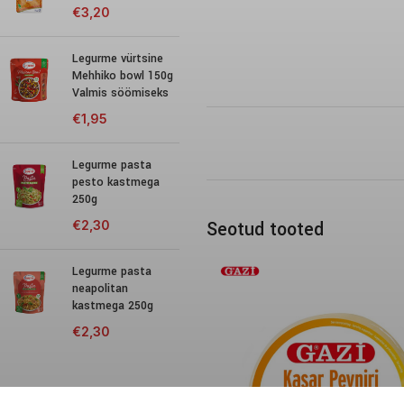
€
3,20
Legurme vürtsine
Mehhiko bowl 150g
Valmis söömiseks
€
1,95
Legurme pasta
pesto kastmega
250g
Seotud tooted
€
2,30
Legurme pasta
neapolitan
kastmega 250g
€
2,30