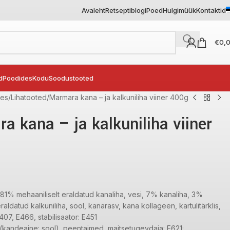
Avaleht
Retseptiblogi
Poed
Hulgimüük
Kontaktid
€
0,
d
Poodides
Kodu
Soodustooted
des
Lihatooted
Marmara kana – ja kalkuniliha viiner 400g
a kana – ja kalkuniliha viiner
81% mehaaniliselt eraldatud kanaliha, vesi, 7% kanaliha, 3%
raldatud kalkuniliha, sool, kanarasv, kana kollageen, kartulitärklis,
07, E466, stabilisaator: E451
 (kandeaine: sool), peentaimed, maitsetugevdaja: E621;