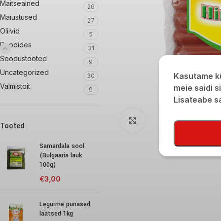
Maitseained
26
Maiustused
27
Oliivid
5
Poodides
31
Soodustooted
9
Uncategorized
Kasutame kü
30
Valmistoit
meie saidi s
9
Lisateabe 
Click to enlarge
Tooted
Samardala sool
(Bulgaaria lauk
100g)
€
3,00
Legurme punased
läätsed 1kg