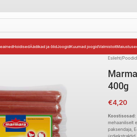
seained
Hoidised
Äädikad ja õlid
Joogid
Kuumad joogid
Valmistoit
Maiustuse
Esileht
Poodi
Marmar
400g
€
4,20
Koostisosad:
mehaaniliselt e
paksendaja, E4
ürdiekstraktid