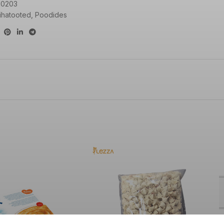
0203
ihatooted
,
Poodides
12,8g
2,2g
AND
MARMARA