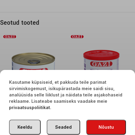
Seotud tooted
Kasutame küpsiseid, et pakkuda teile parimat
sirvimiskogemust, isikupärastada meie saidi sisu,
analüüsida selle liiklust ja näidata teile asjakohaseid
reklaame. Lisateabe saamiseks vaadake meie
Gazi Kaymak naturaalne 155g
Gazi Kitsepiima juust soolvees 50%
privaatsuspoliitikat
.
720g/400g
€
2,50
€
11,90
Keeldu
Seaded
Nõustu
TÜRGI KAUBAD
2020