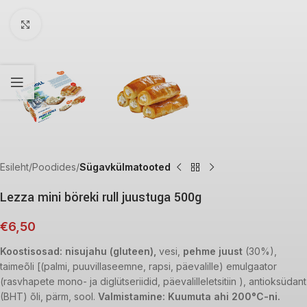
Click to enlarge
Esileht
Poodides
Sügavkülmatooted
Lezza mini böreki rull juustuga 500g
€
6,50
Koostisosad: nisujahu (gluteen),
vesi,
pehme
juust
(30%),
taimeõli [(palmi, puuvillaseemne, rapsi, päevalille) emulgaator
(rasvhapete mono- ja diglütseriidid, päevalilleletsitiin ), antioksüdant
(BHT) õli, pärm, sool.
Valmistamine: Kuumuta ahi 200°C-ni.