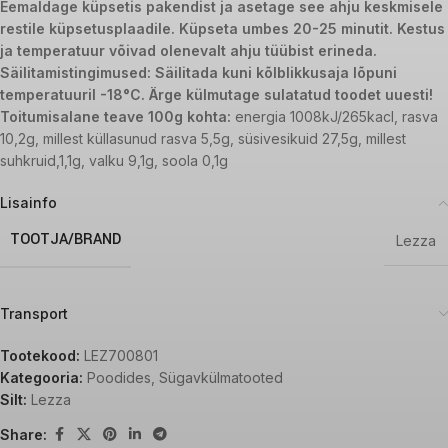
Eemaldage küpsetis pakendist ja asetage see ahju keskmisele
restile küpsetusplaadile. Küpseta umbes 20-25 minutit. Kestus
ja temperatuur võivad olenevalt ahju tüübist erineda.
Säilitamistingimused: Säilitada kuni kõlblikkusaja lõpuni
temperatuuril -18°C. Ärge külmutage sulatatud toodet uuesti!
Toitumisalane teave 100g kohta:
energia 1008kJ/265kacl, rasva
10,2g, millest küllasunud rasva 5,5g, süsivesikuid 27,5g, millest
suhkruid,1,1g, valku 9,1g, soola 0,1g
Lisainfo
TOOTJA/BRAND
Lezza
Transport
Tootekood:
LEZ700801
Kategooria:
Poodides
,
Sügavkülmatooted
Silt:
Lezza
Share: