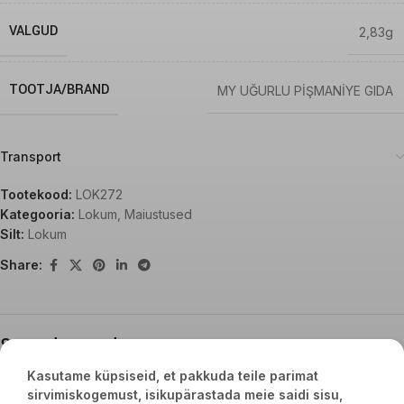
VALGUD
2,83g
TOOTJA/BRAND
MY UĞURLU PİŞMANİYE GIDA
Transport
Tootekood:
LOK272
Kategooria:
Lokum
,
Maiustused
Silt:
Lokum
Share:
Seotud tooted
Kasutame küpsiseid, et pakkuda teile parimat
sirvimiskogemust, isikupärastada meie saidi sisu,
HOT