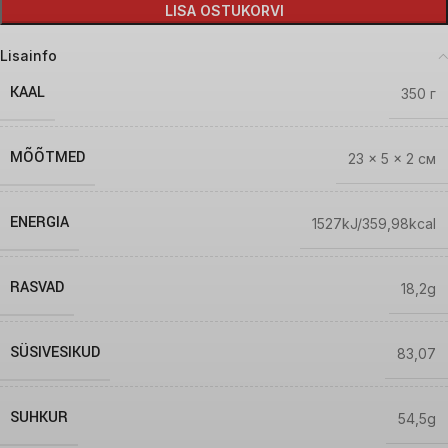
LISA OSTUKORVI
Lisainfo
KAAL
350 г
MÕÕTMED
23 × 5 × 2 см
ENERGIA
1527kJ/359,98kcal
RASVAD
18,2g
SÜSIVESIKUD
83,07
SUHKUR
54,5g