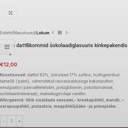
Click to enlarge
Esileht
Maiustused
Lokum
Ugurlu dattllikommid šokolaadiglasuuris kinkepakendis
320g
€
12,00
Koostisosad:
dattlid 83%, šokolaad 17% suhkur, hüdrigeenitud
taimeõli ( palmi), vähendatud rasvasisaldusega kakaopulber,
emulgaator( päevalilleletsitiin, polüglütseriin, polüritsinoleaat,
sorbitaantristearaat), maitsetugevdaja vanilliin.
Allergeenid: Võib sisaldada seesami,- kreekapähkli, mandli, –
sarapuupähkli, pistaatsia, maapähklijääke -ja piimajääke