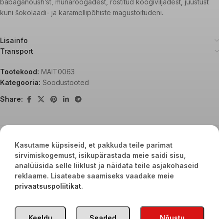
babaganoush’st, munaroogadest, röstitud köögiviljadest, juustust
kuni šokolaadi- ja karamellipõhiste magustoitudeni.
Lisainfo
Transport
Tootekood:
MAIT0063
Kategooria:
Soodustooted
Share:
Seotud tooted
Kasutame küpsiseid, et pakkuda teile parimat
sirvimiskogemust, isikupärastada meie saidi sisu,
analüüsida selle liiklust ja näidata teile asjakohaseid
-50%
-50%
reklaame. Lisateabe saamiseks vaadake meie
privaatsuspoliitikat
.
Keeldu
Seaded
Nõustu