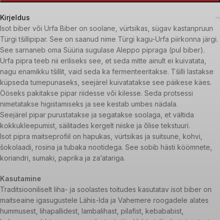
Kirjeldus
Isot biber või Urfa Biber on soolane, vürtsikas, sügav kastanpruun
Türgi tšillipipar. See on saanud nime Türgi kagu-Urfa piirkonna järgi.
See sarnaneb oma Süüria sugulase Aleppo pipraga (pul biber).
Urfa pipra teeb nii eriliseks see, et seda mitte ainult ei kuivatata,
nagu enamikku tšillit, vaid seda ka fermenteeritakse. Tšilli lastakse
küpseda tumepunaseks, seejärel kuivatatakse see päikese käes.
Ööseks pakitakse pipar riidesse või kilesse. Seda protsessi
nimetatakse higistamiseks ja see kestab umbes nädala.
Seejärel pipar purustatakse ja segatakse soolaga, et vältida
kokkukleepumist, säilitades kergelt niiske ja õlise tekstuuri.
Isot pipra maitseprofiil on hapukas, vürtsikas ja suitsune, kohvi,
šokolaadi, rosina ja tubaka nootidega. See sobib hästi köömnete,
koriandri, sumaki, paprika ja za’atariga.
Kasutamine
Traditsiooniliselt liha- ja soolastes toitudes kasutatav isot biber on
maitseaine igasugustele Lähis-Ida ja Vahemere roogadele alates
hummusest, lihapallidest, lambalihast, pilafist, kebababist,