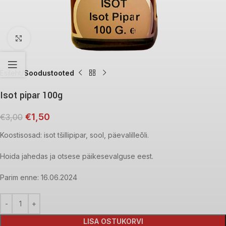
Click to enlarge
Esileht
Soodustooted
Isot pipar 100g
€
1,50
€
3,00
Koostisosad: isot tšillipipar, sool, päevalilleõli.
Hoida jahedas ja otsese päikesevalguse eest.
Parim enne: 16.06.2024
LISA OSTUKORVI