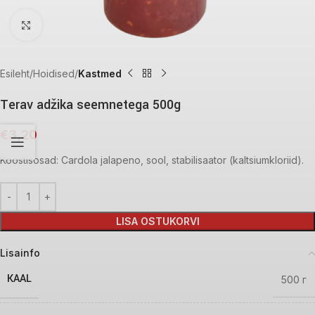
Click to enlarge
Esileht
Hoidised
Kastmed
Terav adžika seemnetega 500g
€
3,20
Koostisosad: Cardola jalapeno, sool, stabilisaator (kaltsiumkloriid).
LISA OSTUKORVI
Lisainfo
KAAL
500 г