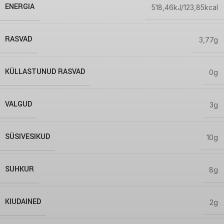
ENERGIA
518,46kJ/123,85kcal
RASVAD
3,77g
KÜLLASTUNUD RASVAD
0g
VALGUD
3g
SÜSIVESIKUD
10g
SUHKUR
8g
KIUDAINED
2g