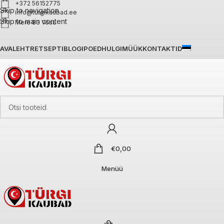
+372 56152775
Skip to navigation
info@turgikaubad.ee
Skip to main content
Mere 83 Võsu
AVALEHT
RETSEPTIBLOGI
POED
HULGIMÜÜK
KONTAKTID
€
0,00
Menüü