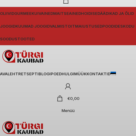
OLIIVID
GURMEE
KUIVAINED
MAITSEAINED
HOIDISED
ÄÄDIKAD JA ÕLID
JOOGID
KUUMAD JOOGID
VALMISTOIT
MAIUSTUSED
POODIDES
KODU
SOODUSTOOTED
AVALEHT
RETSEPTIBLOGI
POED
HULGIMÜÜK
KONTAKTID
€
0,00
Menüü