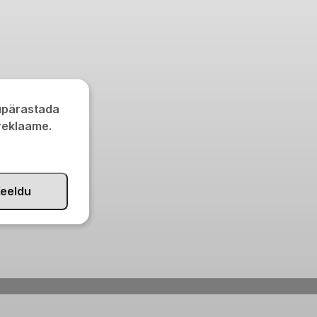
kupärastada
 reklaame.
eeldu