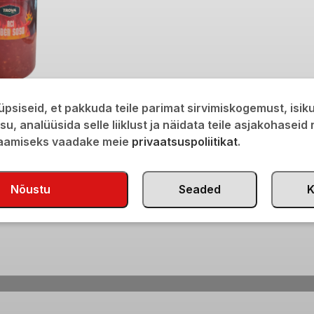
mnetega 500g
psiseid, et pakkuda teile parimat sirvimiskogemust, isi
isu, analüüsida selle liiklust ja näidata teile asjakohaseid
saamiseks vaadake meie
privaatsuspoliitikat
.
Nõustu
Seaded
K