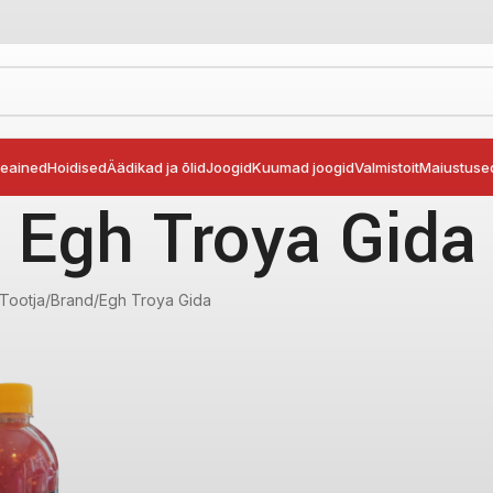
seained
Hoidised
Äädikad ja õlid
Joogid
Kuumad joogid
Valmistoit
Maiustuse
Egh Troya Gida
Tootja/Brand
Egh Troya Gida