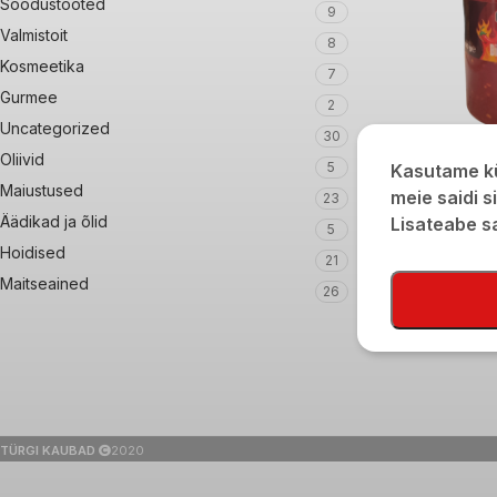
Soodustooted
9
Valmistoit
8
Kosmeetika
7
Gurmee
2
Uncategorized
30
Terav adžika see
Oliivid
5
Kasutame kü
Maiustused
€
3,20
meie saidi s
23
Äädikad ja õlid
Lisateabe 
5
Hoidised
21
Maitseained
26
TÜRGI KAUBAD
2020