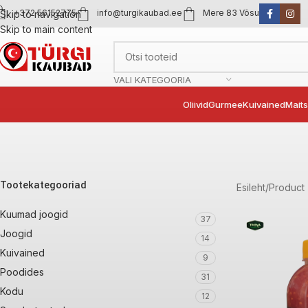
+372 56152775
info@turgikaubad.ee
Mere 83 Võsu
Skip to navigation
Skip to main content
VALI KATEGOORIA
Oliivid
Gurmee
Kuivained
Mait
Tootekategooriad
Esileht
Product 
Kuumad joogid
37
Joogid
14
Kuivained
9
Poodides
31
Kodu
12