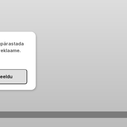
kupärastada
 reklaame.
eeldu