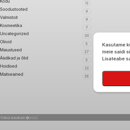
Kodu
12
Soodustooted
9
Valmistoit
9
Kosmeetika
7
Uncategorized
30
Oliivid
5
Kasutame kü
Maiustused
meie saidi s
27
Äädikad ja õlid
Lisateabe 
5
Hoidised
22
Maitseained
26
TÜRGI KAUBAD
2020