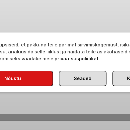
psiseid, et pakkuda teile parimat sirvimiskogemust, isi
isu, analüüsida selle liiklust ja näidata teile asjakohaseid
saamiseks vaadake meie
privaatsuspoliitikat
.
Nõustu
Seaded
K