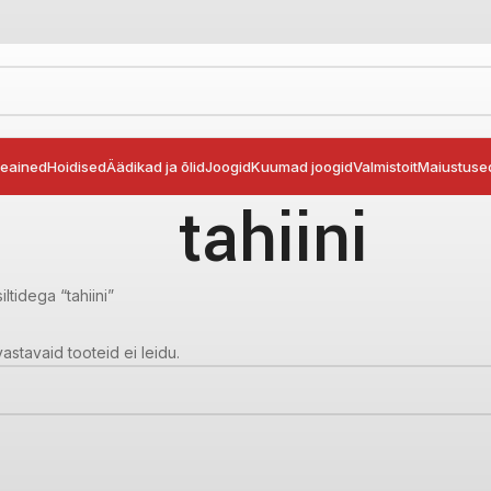
seained
Hoidised
Äädikad ja õlid
Joogid
Kuumad joogid
Valmistoit
Maiustuse
tahiini
ltidega “tahiini”
vastavaid tooteid ei leidu.