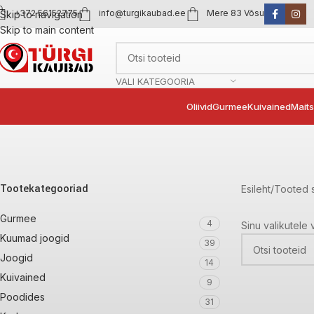
+372 56152775
info@turgikaubad.ee
Mere 83 Võsu
Skip to navigation
Skip to main content
VALI KATEGOORIA
Oliivid
Gurmee
Kuivained
Mait
Tootekategooriad
Esileht
Tooted si
Gurmee
4
Sinu valikutele 
Kuumad joogid
39
Joogid
14
Kuivained
9
Poodides
31