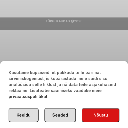
TÜRGI KAUBAD
2020
Kasutame küpsiseid, et pakkuda teile parimat
sirvimiskogemust, isikupärastada meie saidi sisu,
analüüsida selle liiklust ja näidata teile asjakohaseid
reklaame. Lisateabe saamiseks vaadake meie
privaatsuspoliitikat
.
Keeldu
Seaded
Nõustu