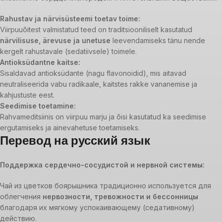
Rahustav ja närvisüsteemi toetav toime:
Viirpuuõitest valmistatud teed on traditsiooniliselt kasutatud
närvilisuse, ärevuse ja unetuse
leevendamiseks tänu nende
kergelt rahustavale (sedatiivsele) toimele.
Antioksüdantne kaitse:
Sisaldavad antioksüdante (nagu flavonoidid), mis aitavad
neutraliseerida vabu radikaale, kaitstes rakke vananemise ja
kahjustuste eest.
Seedimise toetamine:
Rahvameditsiinis on viirpuu marju ja õisi kasutatud ka seedimise
ergutamiseks ja ainevahetuse toetamiseks.
Перевод на русский язык
Поддержка сердечно-сосудистой и нервной системы:
Чай из цветков боярышника традиционно используется для
облегчения
нервозности, тревожности и бессонницы
благодаря их мягкому успокаивающему (седативному)
действию.