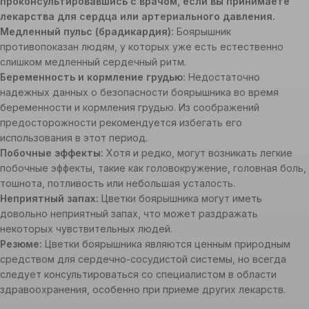
проконсультировавшись с врачом, если вы принимаете
лекарства для сердца или артериального давления.
Медленный пульс (брадикардия):
Боярышник
противопоказан людям, у которых уже есть естественно
слишком медленный сердечный ритм.
Беременность и кормление грудью:
Недостаточно
надежных данных о безопасности боярышника во время
беременности и кормления грудью. Из соображений
предосторожности рекомендуется избегать его
использования в этот период.
Побочные эффекты:
Хотя и редко, могут возникать легкие
побочные эффекты, такие как головокружение, головная боль,
тошнота, потливость или небольшая усталость.
Неприятный запах:
Цветки боярышника могут иметь
довольно неприятный запах, что может раздражать
некоторых чувствительных людей.
Резюме:
Цветки боярышника являются ценным природным
средством для сердечно-сосудистой системы, но всегда
следует консультироваться со специалистом в области
здравоохранения, особенно при приеме других лекарств.