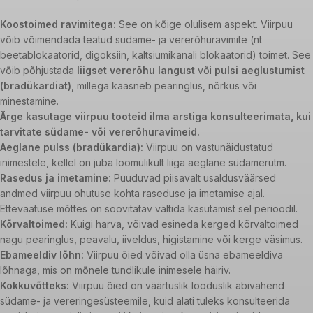
Koostoimed ravimitega:
See on kõige olulisem aspekt. Viirpuu
võib võimendada teatud südame- ja vererõhuravimite (nt
beetablokaatorid, digoksiin, kaltsiumikanali blokaatorid) toimet. See
võib põhjustada
liigset vererõhu langust
või
pulsi aeglustumist
(bradükardiat)
, millega kaasneb pearinglus, nõrkus või
minestamine.
Ärge kasutage viirpuu tooteid ilma arstiga konsulteerimata, kui
tarvitate südame- või vererõhuravimeid.
Aeglane pulss (bradükardia):
Viirpuu on vastunäidustatud
inimestele, kellel on juba loomulikult liiga aeglane südamerütm.
Rasedus ja imetamine:
Puuduvad piisavalt usaldusväärsed
andmed viirpuu ohutuse kohta raseduse ja imetamise ajal.
Ettevaatuse mõttes on soovitatav vältida kasutamist sel perioodil.
Kõrvaltoimed:
Kuigi harva, võivad esineda kerged kõrvaltoimed
nagu pearinglus, peavalu, iiveldus, higistamine või kerge väsimus.
Ebameeldiv lõhn:
Viirpuu õied võivad olla üsna ebameeldiva
lõhnaga, mis on mõnele tundlikule inimesele häiriv.
Kokkuvõtteks:
Viirpuu õied on väärtuslik looduslik abivahend
südame- ja vereringesüsteemile, kuid alati tuleks konsulteerida