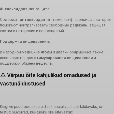
Антиоксидантная защита:
Содержат
антиоксиданты
(такие как флавоноиды), которые
помогают нейтрализовать свободные радикалы, защищая
клетки от старения и повреждений.
Поддержка пищеварения:
В народной медицине ягоды и цветки боярышника также
используются для
стимулирования пищеварения
и
поддержки обмена веществ.
⚠️ Viirpuu õite kahjulikud omadused ja
vastunäidustused
Kuigi viirpuud peetakse üldiselt ohutuks ja hästi talutavaks, on
teatud olukorrad, kus tuleks olla ettevaatlik: