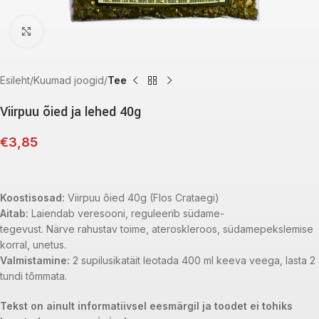
Click to enlarge
Esileht
Kuumad joogid
Tee
Viirpuu õied ja lehed 40g
€
3,85
Koostisosad:
Viirpuu õied 40g (Flos Crataegi)
Aitab:
Laiendab veresooni, reguleerib südame-
tegevust. Närve rahustav toime, ateroskleroos, südamepekslemise
korral, unetus.
Valmistamine:
2 supilusikatäit leotada 400 ml keeva veega, lasta 2
tundi tõmmata.
Tekst on ainult informatiivsel eesmärgil ja toodet ei tohiks