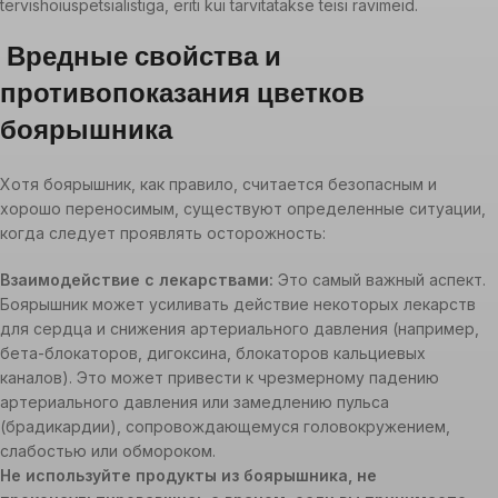
tervishoiuspetsialistiga, eriti kui tarvitatakse teisi ravimeid.
Вредные свойства и
противопоказания цветков
боярышника
Хотя боярышник, как правило, считается безопасным и
хорошо переносимым, существуют определенные ситуации,
когда следует проявлять осторожность:
Взаимодействие с лекарствами:
Это самый важный аспект.
Боярышник может усиливать действие некоторых лекарств
для сердца и снижения артериального давления (например,
бета-блокаторов, дигоксина, блокаторов кальциевых
каналов). Это может привести к чрезмерному падению
артериального давления или замедлению пульса
(брадикардии), сопровождающемуся головокружением,
слабостью или обмороком.
Не используйте продукты из боярышника, не