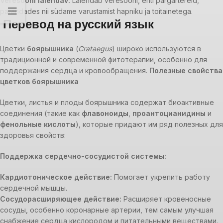
Veresooni laiendav:
Laiendab veresooni, eriti pärgartereid,
parandades nii südame varustamist hapniku ja toitainetega.
Перевод на русский язык
Цветки
боярышника
(
Crataegus
) широко используются в
традиционной и современной фитотерапии, особенно для
поддержания сердца и кровообращения.
Полезные свойства
цветков боярышника
Цветки, листья и плоды боярышника содержат биоактивные
соединения (такие как
флавоноиды
,
проантоцианидины
и
фенольные кислоты
), которые придают им ряд полезных для
здоровья свойств:
Поддержка сердечно-сосудистой системы:
Кардиотоническое действие:
Помогает укрепить работу
сердечной мышцы.
Сосудорасширяющее действие:
Расширяет кровеносные
сосуды, особенно коронарные артерии, тем самым улучшая
снабжение сердца кислородом и питательными веществами.