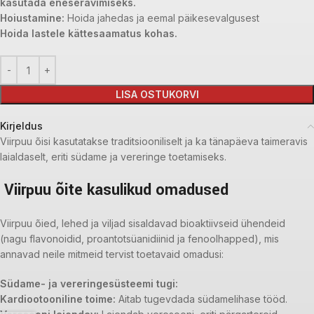
kasutada eneseravimiseks.
Hoiustamine:
Hoida jahedas ja eemal päikesevalgusest
Hoida lastele kättesaamatus kohas.
LISA OSTUKORVI
Kirjeldus
Viirpuu õisi kasutatakse traditsiooniliselt ja ka tänapäeva taimeravis
laialdaselt, eriti südame ja vereringe toetamiseks.
Viirpuu õite kasulikud omadused
Viirpuu õied, lehed ja viljad sisaldavad bioaktiivseid ühendeid
(nagu flavonoidid, proantotsüanidiinid ja fenoolhapped), mis
annavad neile mitmeid tervist toetavaid omadusi:
Südame- ja vereringesüsteemi tugi:
Kardiootooniline toime:
Aitab tugevdada südamelihase tööd.