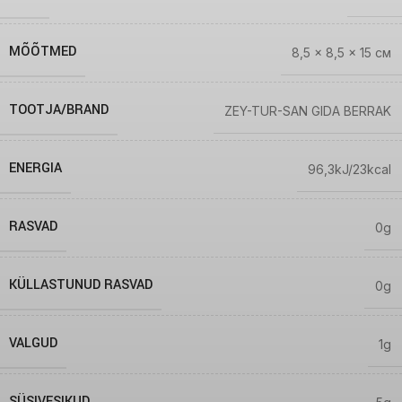
MÕÕTMED
8,5 × 8,5 × 15 см
TOOTJA/BRAND
ZEY-TUR-SAN GIDA BERRAK
ENERGIA
96,3kJ/23kcal
RASVAD
0g
KÜLLASTUNUD RASVAD
0g
VALGUD
1g
SÜSIVESIKUD