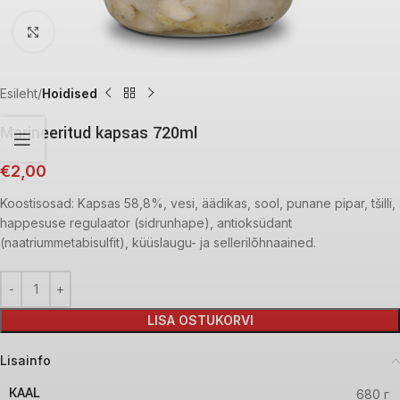
Click to enlarge
Esileht
Hoidised
Marineeritud kapsas 720ml
€
2,00
Koostisosad: Kapsas 58,8%, vesi, äädikas, sool, punane pipar, tšilli,
happesuse regulaator (sidrunhape), antioksüdant
(naatriummetabisulfit), küüslaugu- ja sellerilõhnaained.
LISA OSTUKORVI
Lisainfo
KAAL
680 г