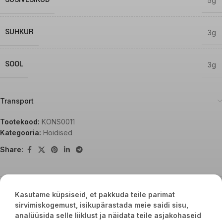
5g
SUHKUR
3g
SOOL
3g
Transport
Tootekood:
KONS0011
Kategooria:
Hoidised
Share:
Seotud tooted
Kasutame küpsiseid, et pakkuda teile parimat
sirvimiskogemust, isikupärastada meie saidi sisu,
analüüsida selle liiklust ja näidata teile asjakohaseid