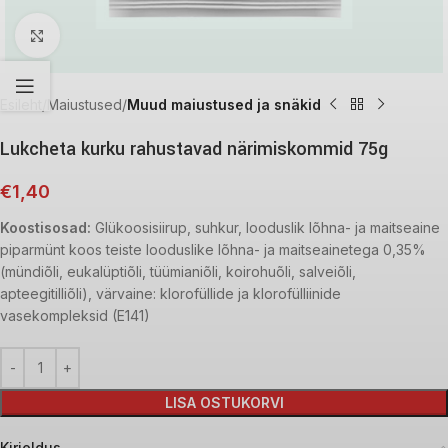
Click to enlarge
Esileht
Maiustused
Muud maiustused ja snäkid
Lukcheta kurku rahustavad närimiskommid 75g
€
1,40
Koostisosad:
Glükoosisiirup, suhkur, looduslik lõhna- ja maitseaine
piparmünt koos teiste looduslike lõhna- ja maitseainetega 0,35%
(mündiõli, eukalüptiõli, tüümianiõli, koirohuõli, salveiõli,
apteegitilliõli), värvaine: klorofüllide ja klorofülliinide
vasekompleksid (E141)
LISA OSTUKORVI
Kirjeldus