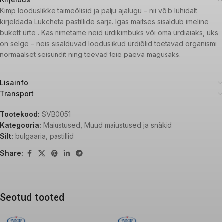
Kimp looduslikke taimeõlisid ja palju ajalugu – nii võib lühidalt
kirjeldada Lukcheta pastillide sarja. Igas maitses sisaldub imeline
bukett ürte . Kas nimetame neid ürdikimbuks või oma ürdiaiaks, üks
on selge – neis sisalduvad looduslikud ürdiõlid toetavad organismi
normaalset seisundit ning teevad teie päeva magusaks.
Lisainfo
Transport
Tootekood:
SVB0051
Kategooria:
Maiustused
,
Muud maiustused ja snäkid
Silt:
bulgaaria
,
pastillid
Share:
Seotud tooted