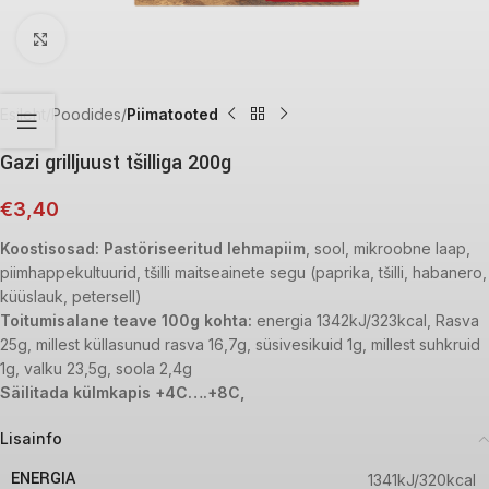
Click to enlarge
Esileht
Poodides
Piimatooted
Gazi grilljuust tšilliga 200g
€
3,40
Koostisosad: Pastöriseeritud lehmapiim
, sool, mikroobne laap,
piimhappekultuurid, tšilli maitseainete segu (paprika, tšilli, habanero,
küüslauk, petersell)
Toitumisalane teave 100g kohta:
energia 1342kJ/323kcal, Rasva
25g, millest küllasunud rasva 16,7g, süsivesikuid 1g, millest suhkruid
1g, valku 23,5g, soola 2,4g
Säilitada külmkapis +4C….+8C,
Lisainfo
ENERGIA
1341kJ/320kcal