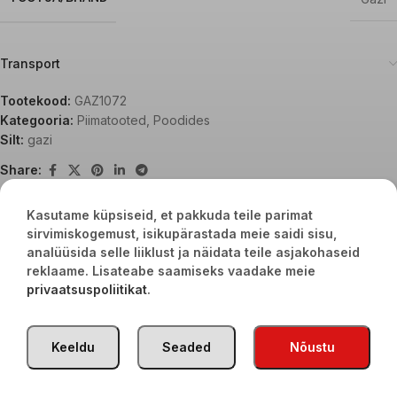
Transport
Tootekood:
GAZ1072
Kategooria:
Piimatooted
,
Poodides
Silt:
gazi
Share:
Kasutame küpsiseid, et pakkuda teile parimat
sirvimiskogemust, isikupärastada meie saidi sisu,
Seotud tooted
analüüsida selle liiklust ja näidata teile asjakohaseid
reklaame. Lisateabe saamiseks vaadake meie
privaatsuspoliitikat
.
Keeldu
Seaded
Nõustu