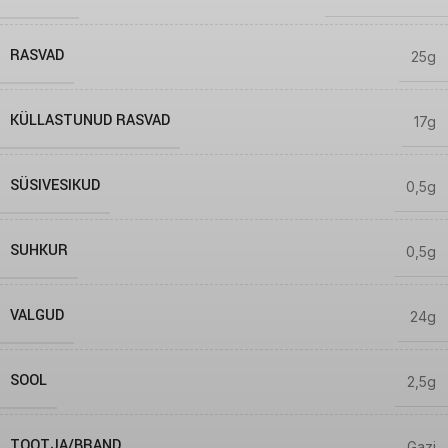
RASVAD
25g
KÜLLASTUNUD RASVAD
17g
SÜSIVESIKUD
0,5g
SUHKUR
0,5g
VALGUD
24g
SOOL
2,5g
TOOTJA/BRAND
Gazi