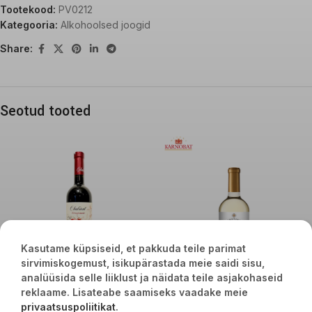
Tootekood:
PV0212
Kategooria:
Alkohoolsed joogid
Share:
Seotud tooted
Kasutame küpsiseid, et pakkuda teile parimat
sirvimiskogemust, isikupärastada meie saidi sisu,
analüüsida selle liiklust ja näidata teile asjakohaseid
Chabiant granaatõuna vein pool
reklaame. Lisateabe saamiseks vaadake meie
magus 10% 75cl
Chateau Karnobat Fine Selection
privaatsuspoliitikat
.