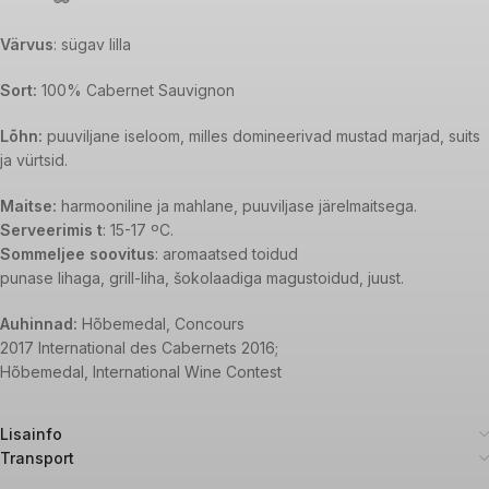
Värvus
: sügav lilla
Sort:
100% Cabernet Sauvignon
Lõhn:
puuviljane iseloom, milles domineerivad mustad marjad, suits
ja vürtsid.
Maitse:
harmooniline ja mahlane, puuviljase järelmaitsega.
Serveerimis t
: 15-17 ºC.
Sommeljee soovitus
: aromaatsed toidud
punase lihaga, grill-liha, šokolaadiga magustoidud, juust.
Auhinnad:
Hõbemedal, Concours
2017 International des Cabernets 2016;
Hõbemedal, International Wine Contest
Lisainfo
Transport