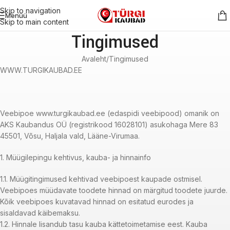
Skip to navigation
Menüü
Skip to main content
Tingimused
Avaleht
Tingimused
WWW.TURGIKAUBAD.EE
Veebipoe www.turgikaubad.ee (edaspidi veebipood) omanik on
AKS Kaubandus OÜ (registrikood 16028101) asukohaga Mere 83
45501, Võsu, Haljala vald, Lääne-Virumaa.
1. Müügilepingu kehtivus, kauba- ja hinnainfo
1.1. Müügitingimused kehtivad veebipoest kaupade ostmisel.
Veebipoes müüdavate toodete hinnad on märgitud toodete juurde.
Kõik veebipoes kuvatavad hinnad on esitatud eurodes ja
sisaldavad käibemaksu.
1.2. Hinnale lisandub tasu kauba kättetoimetamise eest. Kauba