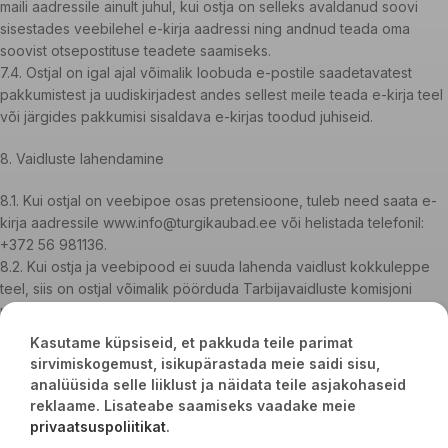
maili aadressile ainult juhul, kui ostja on selleks avaldanud soovi
sisestades veebilehel e-kirja aadressi ning andnud teada oma
soovist otsepostituse teadete saamiseks.
7.4. Ostjal on igal ajal võimalik loobuda e-postile saadetavatest
pakkumistest ja uudiskirjadest andes sellest meile teada e-kirja teel
või järgides pakkumisi sisaldava e-kirjas toodud juhiseid.
8. Vaidluste lahendamine
8.1. Kui ostjal on veebipoe osas pretensioone, tuleb need saata e-
kirja aadressile www.info@turgikaubad.ee või helistada telefonil:
+372 56 981136.
8.2. Kui ostja ja veebipood ei suuda lahenda vaidlust kokkuleppe
teel, siis on ostjal võimalik pöörduda Tarbijavaidluste komisjoni
poole. Menetlustingimustega saab tutvuda ning avaldust esitada
siin. Tarbijavaidluste komisjoni pädevuses on lahendada ostja ja
Kasutame küpsiseid, et pakkuda teile parimat
veebipoe vahel sõlmitud lepingust tulenevaid vaidlusi. Ostja
sirvimiskogemust, isikupärastada meie saidi sisu,
kaebuse läbivaatamine komisjonis on tasuta.
analüüsida selle liiklust ja näidata teile asjakohaseid
8.3.Ostja võib pöörduda Euroopa Liidu tarbijavaidlusi lahendava
reklaame. Lisateabe saamiseks vaadake meie
platvormi poole.
privaatsuspoliitikat
.