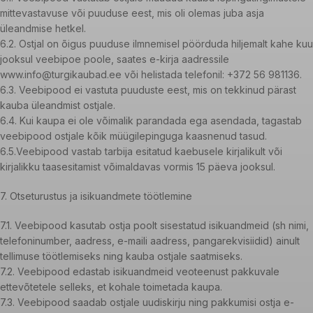
mittevastavuse või puuduse eest, mis oli olemas juba asja
üleandmise hetkel.
6.2. Ostjal on õigus puuduse ilmnemisel pöörduda hiljemalt kahe kuu
jooksul veebipoe poole, saates e-kirja aadressile
www.info@turgikaubad.ee või helistada telefonil: +372 56 981136.
6.3. Veebipood ei vastuta puuduste eest, mis on tekkinud pärast
kauba üleandmist ostjale.
6.4. Kui kaupa ei ole võimalik parandada ega asendada, tagastab
veebipood ostjale kõik müügilepinguga kaasnenud tasud.
6.5.Veebipood vastab tarbija esitatud kaebusele kirjalikult või
kirjalikku taasesitamist võimaldavas vormis 15 päeva jooksul.
7. Otseturustus ja isikuandmete töötlemine
7.1. Veebipood kasutab ostja poolt sisestatud isikuandmeid (sh nimi,
telefoninumber, aadress, e-maili aadress, pangarekvisiidid) ainult
tellimuse töötlemiseks ning kauba ostjale saatmiseks.
7.2. Veebipood edastab isikuandmeid veoteenust pakkuvale
ettevõtetele selleks, et kohale toimetada kaupa.
7.3. Veebipood saadab ostjale uudiskirju ning pakkumisi ostja e-