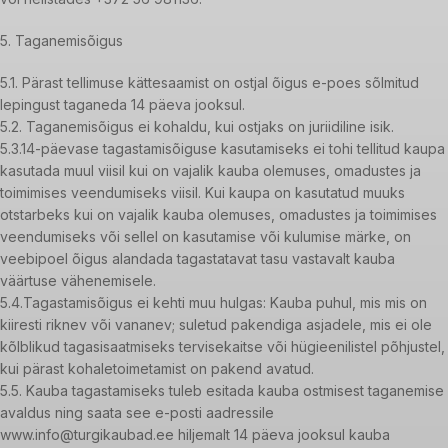
5. Taganemisõigus
5.1. Pärast tellimuse kättesaamist on ostjal õigus e-poes sõlmitud
lepingust taganeda 14 päeva jooksul.
5.2. Taganemisõigus ei kohaldu, kui ostjaks on juriidiline isik.
5.3.14-päevase tagastamisõiguse kasutamiseks ei tohi tellitud kaupa
kasutada muul viisil kui on vajalik kauba olemuses, omadustes ja
toimimises veendumiseks viisil. Kui kaupa on kasutatud muuks
otstarbeks kui on vajalik kauba olemuses, omadustes ja toimimises
veendumiseks või sellel on kasutamise või kulumise märke, on
veebipoel õigus alandada tagastatavat tasu vastavalt kauba
väärtuse vähenemisele.
5.4.Tagastamisõigus ei kehti muu hulgas: Kauba puhul, mis mis on
kiiresti riknev või vananev; suletud pakendiga asjadele, mis ei ole
kõlblikud tagasisaatmiseks tervisekaitse või hügieenilistel põhjustel,
kui pärast kohaletoimetamist on pakend avatud.
5.5. Kauba tagastamiseks tuleb esitada kauba ostmisest taganemise
avaldus ning saata see e-posti aadressile
www.info@turgikaubad.ee hiljemalt 14 päeva jooksul kauba