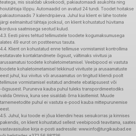
teatega, mis sisaldab uksekoodi, pakiautomaadi asukohta ning
hoiutähtaja lõppu. Automaadid on avatud 24 tundi. Toodet hoitakse
pakiautomaadis 7 kalendripäeva. Juhul kui klient ei lähe tootele
järgi eelmainitud tähtaja jooksul, on klient kohustatud hüvitama
korduva saatmisega seotud kulud.
4.3. Eesti piires tehtud tellimustele toodete kogumaksumusega
alates 49 eurot on postiteenus tasuta.
4.4. Klient on kohustatud enne tellimuse vormistamist kontrollima
esitatavate kontaktandmete õigsust, vältimaks viivitusi ja
arusaamatusi toodete kohaletoimetamisel. Veebipood ei vastuta
toodete kohaletoimetamisel tekkinud viivituste ja arusaamatuste
eest juhul, kui viivitus või arusaamatus on tingitud kliendi poolt
tellimuse vormistamisel esitatud andmete ebatäpsusest või
-õigsusest. Puruneva kauba puhul tuleks transpordimeetodiks
valida Omniva, kuna see sisaldab õrna käsitlemist. Muude
tarnemeetodite puhul ei vastuta e-pood kauba mittepurunemise
eest.
4.5. Juhul, kui toode ei jõua kliendini heas seisukorras ja kinnises
pakendis, on klient kohustatud sellest veebipoodi teavitama, saates
vastavasisulise kirja e-posti aadressile: www.info@turgikaubad.ee
või helistades +372 56 981136.