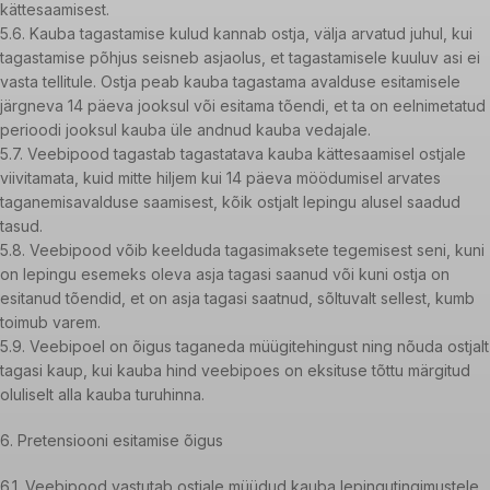
kättesaamisest.
5.6. Kauba tagastamise kulud kannab ostja, välja arvatud juhul, kui
tagastamise põhjus seisneb asjaolus, et tagastamisele kuuluv asi ei
vasta tellitule. Ostja peab kauba tagastama avalduse esitamisele
järgneva 14 päeva jooksul või esitama tõendi, et ta on eelnimetatud
perioodi jooksul kauba üle andnud kauba vedajale.
5.7. Veebipood tagastab tagastatava kauba kättesaamisel ostjale
viivitamata, kuid mitte hiljem kui 14 päeva möödumisel arvates
taganemisavalduse saamisest, kõik ostjalt lepingu alusel saadud
tasud.
5.8. Veebipood võib keelduda tagasimaksete tegemisest seni, kuni
on lepingu esemeks oleva asja tagasi saanud või kuni ostja on
esitanud tõendid, et on asja tagasi saatnud, sõltuvalt sellest, kumb
toimub varem.
5.9. Veebipoel on õigus taganeda müügitehingust ning nõuda ostjalt
tagasi kaup, kui kauba hind veebipoes on eksituse tõttu märgitud
oluliselt alla kauba turuhinna.
6. Pretensiooni esitamise õigus
6.1. Veebipood vastutab ostjale müüdud kauba lepingutingimustele