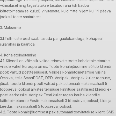
võimalusel ning tagastatakse tasutud raha (sh kauba
kättetoimetamise kulud) viivitamata, kuid mitte hiljem kui 14 päeva
jooksul teate saatmisest.
3. Maksmine
3.1.Tellimuste eest saab tasuda pangaülekandega, kohapeal
sularahas ja kaartiga.
4. Kohaletoimetamine
4.1. Kliendil on võimalik valida erinevate toote kohaletoimetamise
viiside vahel Euroopa piires. Toote kohalejõudmine sõltub kliendi
poolt valitud postiteenusest. Valides kohaletoimetamise viisina
Omniva, Itella SmartPOST, DPD, Venipak, Venipak kuller teenuse,
jõuab toode kliendi poolt valitud pakiautomaati maksimaalselt 5
tööpäeva jooksul arvates tellimuse kinnituse saatmisest kliendi e-
posti aadressile. Venipak Eesti kuller tagab kauba kliendile
kättetoimetamise Eestis maksimaalselt 3 tööpäeva jooksul, Lätis ja
Leedus maksimaalselt 5 tööpäeva jooksul.
4.2. Toote kohalejõudmisest pakiautomaati teavitatakse klienti SMS