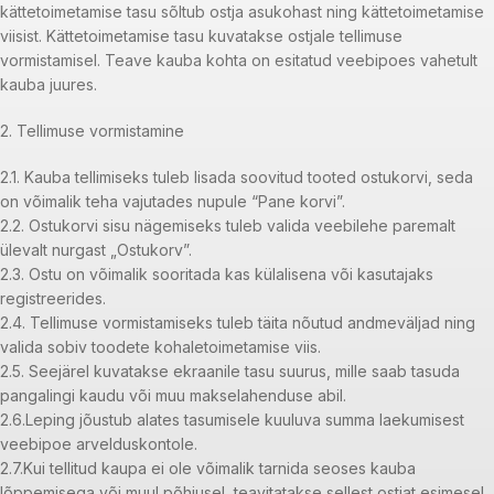
kättetoimetamise tasu sõltub ostja asukohast ning kättetoimetamise
viisist. Kättetoimetamise tasu kuvatakse ostjale tellimuse
vormistamisel. Teave kauba kohta on esitatud veebipoes vahetult
kauba juures.
2. Tellimuse vormistamine
2.1. Kauba tellimiseks tuleb lisada soovitud tooted ostukorvi, seda
on võimalik teha vajutades nupule “Pane korvi”.
2.2. Ostukorvi sisu nägemiseks tuleb valida veebilehe paremalt
ülevalt nurgast „Ostukorv”.
2.3. Ostu on võimalik sooritada kas külalisena või kasutajaks
registreerides.
2.4. Tellimuse vormistamiseks tuleb täita nõutud andmeväljad ning
valida sobiv toodete kohaletoimetamise viis.
2.5. Seejärel kuvatakse ekraanile tasu suurus, mille saab tasuda
pangalingi kaudu või muu makselahenduse abil.
2.6.Leping jõustub alates tasumisele kuuluva summa laekumisest
veebipoe arvelduskontole.
2.7.Kui tellitud kaupa ei ole võimalik tarnida seoses kauba
lõppemisega või muul põhjusel, teavitatakse sellest ostjat esimesel