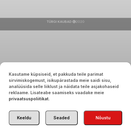
TÜRGI KAUBAD
2020
Kasutame küpsiseid, et pakkuda teile parimat
sirvimiskogemust, isikupärastada meie saidi sisu,
analüüsida selle liiklust ja näidata teile asjakohaseid
reklaame. Lisateabe saamiseks vaadake meie
privaatsuspoliitikat
.
Keeldu
Seaded
Nõustu