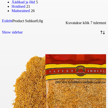
Äädikad ja õlid
5
Hoidised
21
Maitseained
26
Esileht
Product Suhkur
0,0g
Kuvatakse kõik 7 tulemust
Show sidebar