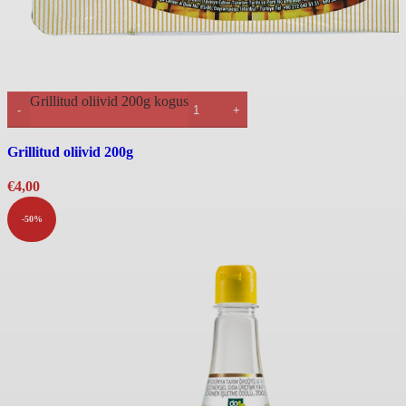
Grillitud oliivid 200g kogus
Kiirvaade
Grillitud oliivid 200g
€
4,00
-50%