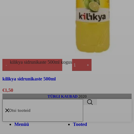
kilikya sidrunikaste 500ml kogus
Kiirvaade
kilikya sidrunikaste 500ml
€
1,50
TÜRGI KAUBAD
2020
Menüü
Tooted