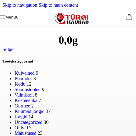
Skip to navigation
Skip to main content
Menüü
0,0g
Sulge
Tootekategooriad
Kuivained
9
Poodides
31
Kodu
12
Soodustooted
9
Valmistoit
8
Kosmeetika
7
Gurmee
2
Kuumad joogid
37
Joogid
14
Uncategorized
30
Oliivid
5
Maiustused
23