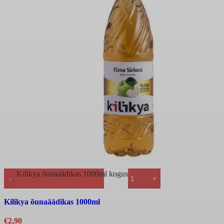
Kilikya õunaäädikas 1000ml kogus
Kiirvaade
Kilikya õunaäädikas 1000ml
€
2,90