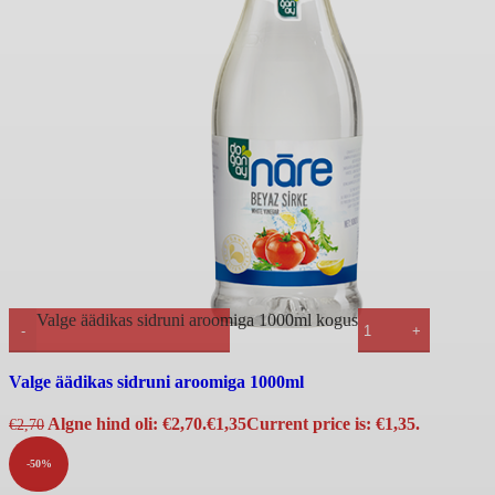
Valge äädikas sidruni aroomiga 1000ml kogus
Kiirvaade
Valge äädikas sidruni aroomiga 1000ml
Algne hind oli: €2,70.
€
1,35
Current price is: €1,35.
€
2,70
-50%