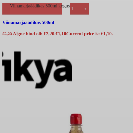
Viinamarjaäädikas 500ml kogus
Kiirvaade
Viinamarjaäädikas 500ml
Algne hind oli: €2,20.
€
1,10
Current price is: €1,10.
€
2,20