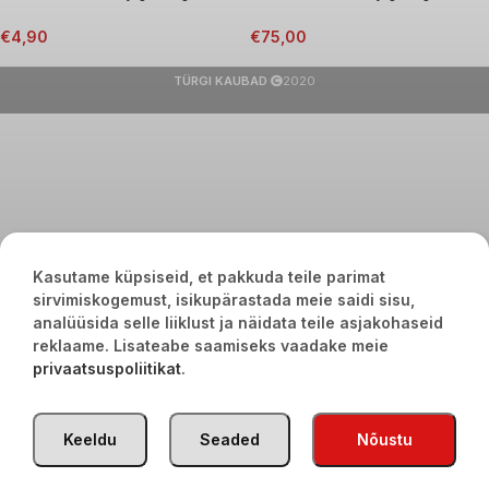
€
4,90
€
75,00
TÜRGI KAUBAD
2020
Kasutame küpsiseid, et pakkuda teile parimat
sirvimiskogemust, isikupärastada meie saidi sisu,
analüüsida selle liiklust ja näidata teile asjakohaseid
reklaame. Lisateabe saamiseks vaadake meie
privaatsuspoliitikat
.
Keeldu
Seaded
Nõustu