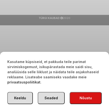
TÜRGI KAUBAD
2020
Kasutame küpsiseid, et pakkuda teile parimat
sirvimiskogemust, isikupärastada meie saidi sisu,
analüüsida selle liiklust ja näidata teile asjakohaseid
reklaame. Lisateabe saamiseks vaadake meie
privaatsuspoliitikat
.
Keeldu
Seaded
Nõustu