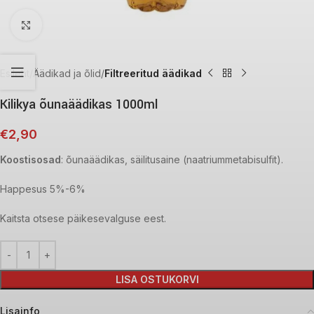
Click to enlarge
Esileht
Äädikad ja õlid
Filtreeritud äädikad
Kilikya õunaäädikas 1000ml
€
2,90
Koostisosad
: õunaäädikas, säilitusaine (naatriummetabisulfit).
Happesus 5%-6%
Kaitsta otsese päikesevalguse eest.
LISA OSTUKORVI
Lisainfo