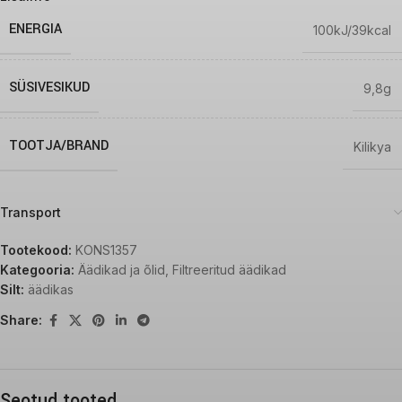
ENERGIA
100kJ/39kcal
SÜSIVESIKUD
9,8g
TOOTJA/BRAND
Kilikya
Transport
Tootekood:
KONS1357
Kategooria:
Äädikad ja õlid
,
Filtreeritud äädikad
Silt:
äädikas
Share:
Seotud tooted