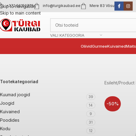
+372 56152775
info@turgikaubad.ee
Mere 83 Võsu
Skip to navigation
Skip to main content
VALI KATEGOORIA
Oliivid
Gurmee
Kuivained
Mait
Tootekategooriad
Esileht
Product 
Kuumad joogid
39
Joogid
-50%
14
Kuivained
9
Poodides
31
Kodu
12