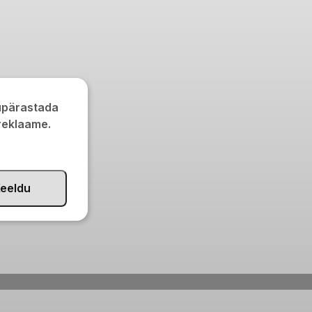
kupärastada
 reklaame.
eeldu