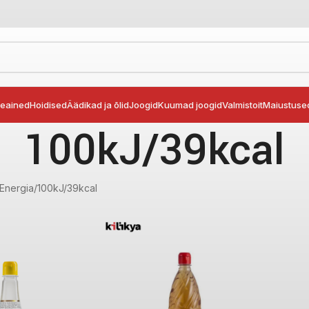
seained
Hoidised
Äädikad ja õlid
Joogid
Kuumad joogid
Valmistoit
Maiustuse
100kJ/39kcal
Energia
100kJ/39kcal