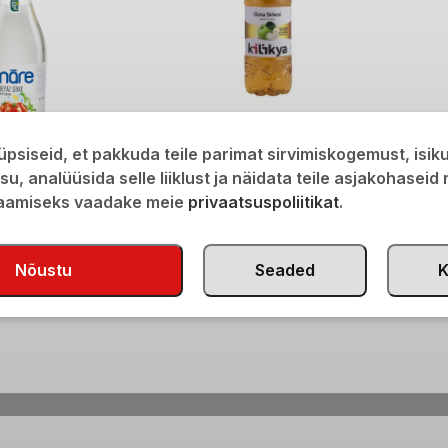
Kilikya õunaäädikas 1000ml
psiseid, et pakkuda teile parimat sirvimiskogemust, isi
runi aroomiga 1000ml
€
2,90
isu, analüüsida selle liiklust ja näidata teile asjakohaseid
saamiseks vaadake meie
privaatsuspoliitikat
.
Nõustu
Seaded
K