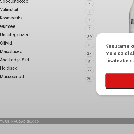
Soodustooted
9
Valmistoit
9
Kosmeetika
7
Gurmee
4
Uncategorized
30
Oliivid
5
Kasutame kü
Valge äädikas sid
Maiustused
meie saidi s
27
Äädikad ja õlid
Lisateabe 
€
1,35
€
2,70
5
Hoidised
22
Maitseained
26
TÜRGI KAUBAD
2020