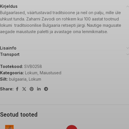
Kirjeldus
Bulgaarlased, väärtustavad traditsioone ja neil on palju, mille üle
uhkust tunda. Zaharni Zavodi on rohkem kui 100 aastat tootnud
lokumi traditsioonilise Bulgaaria retsepti järgi. Nautige magusate
aegade maiustuste paletti ja avastage oma lemmikmaitse.
Lisainfo
Transport
Tootekood:
SVB0258
Kategooria:
Lokum
,
Maiustused
Silt:
bulgaaria
,
Lokum
Share:
Seotud tooted