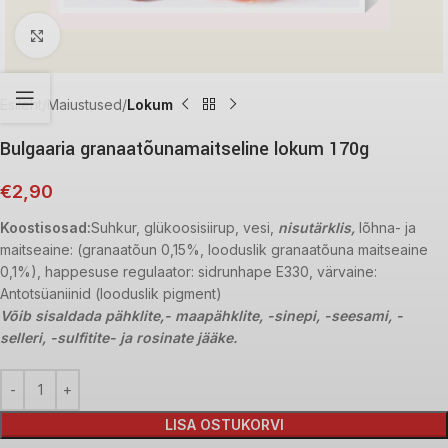
Click to enlarge
Esileht
Maiustused
Lokum
Bulgaaria granaatõunamaitseline lokum 170g
€
2,90
Koostisosad:
Suhkur, glükoosisiirup, vesi,
nisutärklis,
lõhna- ja
maitseaine: (granaatõun 0,15%, looduslik granaatõuna maitseaine
0,1%), happesuse regulaator: sidrunhape E330, värvaine:
Antotsüaniinid (looduslik pigment)
Võib sisaldada pähklite,- maapähklite, -sinepi, -seesami, -
selleri, -sulfitite- ja rosinate jääke.
LISA OSTUKORVI