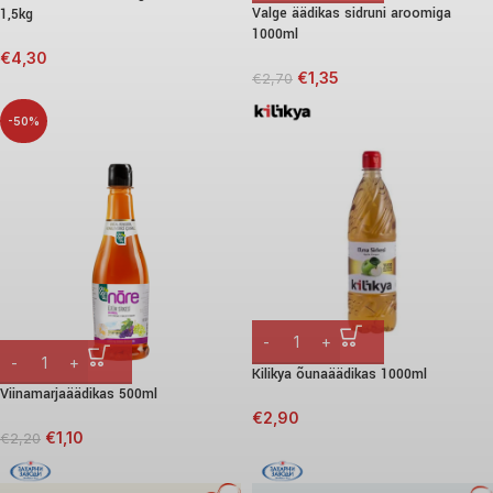
Valge äädikas sidruni aroomiga
1,5kg
1000ml
€
4,30
€
1,35
€
2,70
-50%
Kilikya õunaäädikas 1000ml
Viinamarjaäädikas 500ml
€
2,90
€
1,10
€
2,20