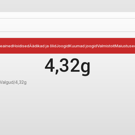
seained
Hoidised
Äädikad ja õlid
Joogid
Kuumad joogid
Valmistoit
Maiustuse
4,32g
 Valgud
4,32g