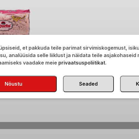
psiseid, et pakkuda teile parimat sirvimiskogemust, isi
isu, analüüsida selle liiklust ja näidata teile asjakohaseid
amaitseline niithalvaa
saamiseks vaadake meie
privaatsuspoliitikat
.
Nõustu
Seaded
K