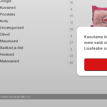
Joogid
14
Kuivained
9
Poodides
31
Kodu
12
Uncategorized
30
Oliivid
5
Kasutame kü
Maiustused
meie saidi s
27
Ugurlu granaatõun
Äädikad ja õlid
Lisateabe 
5
220g
Hoidised
22
€
5,40
Maitseained
26
TÜRGI KAUBAD
2020