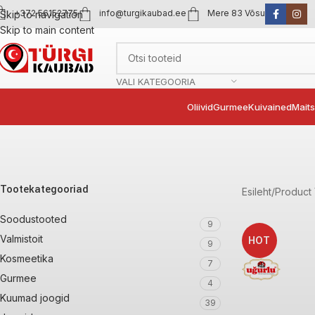
+372 56152775
info@turgikaubad.ee
Mere 83 Võsu
Skip to navigation
Skip to main content
VALI KATEGOORIA
Oliivid
Gurmee
Kuivained
Mait
Tootekategooriad
Esileht
Product
Soodustooted
9
Valmistoit
HOT
9
Kosmeetika
7
Gurmee
4
Kuumad joogid
39