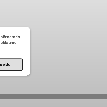
kupärastada
 reklaame.
eeldu